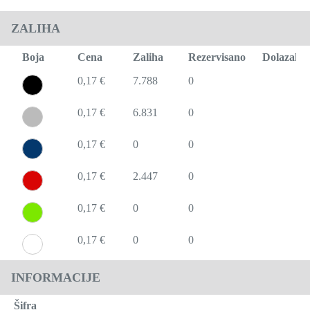
ZALIHA
Boja
Cena
Zaliha
Rezervisano
Dolazak
0,17 €
7.788
0
0,17 €
6.831
0
0,17 €
0
0
0,17 €
2.447
0
0,17 €
0
0
0,17 €
0
0
INFORMACIJE
Šifra