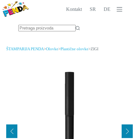
Skip
to
Kontakt
SR
DE
content
No
results
ŠTAMPARIJA PENDA
>
Olovke
>
Plastične olovke
>
ZIGI