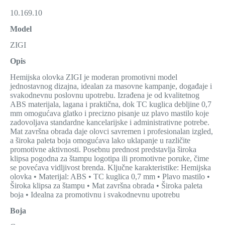
10.169.10
Model
ZIGI
Opis
Hemijska olovka ZIGI je moderan promotivni model
jednostavnog dizajna, idealan za masovne kampanje, događaje i
svakodnevnu poslovnu upotrebu. Izrađena je od kvalitetnog
ABS materijala, lagana i praktična, dok TC kuglica debljine 0,7
mm omogućava glatko i precizno pisanje uz plavo mastilo koje
zadovoljava standardne kancelarijske i administrativne potrebe.
Mat završna obrada daje olovci savremen i profesionalan izgled,
a široka paleta boja omogućava lako uklapanje u različite
promotivne aktivnosti. Posebnu prednost predstavlja široka
klipsa pogodna za štampu logotipa ili promotivne poruke, čime
se povećava vidljivost brenda. Ključne karakteristike: Hemijska
olovka • Materijal: ABS • TC kuglica 0,7 mm • Plavo mastilo •
Široka klipsa za štampu • Mat završna obrada • Široka paleta
boja • Idealna za promotivnu i svakodnevnu upotrebu
Boja