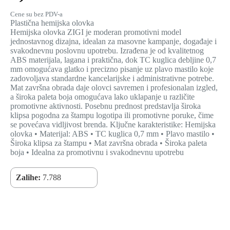
Cene su bez PDV-a
Plastična hemijska olovka
Hemijska olovka ZIGI je moderan promotivni model
jednostavnog dizajna, idealan za masovne kampanje, događaje i
svakodnevnu poslovnu upotrebu. Izrađena je od kvalitetnog
ABS materijala, lagana i praktična, dok TC kuglica debljine 0,7
mm omogućava glatko i precizno pisanje uz plavo mastilo koje
zadovoljava standardne kancelarijske i administrativne potrebe.
Mat završna obrada daje olovci savremen i profesionalan izgled,
a široka paleta boja omogućava lako uklapanje u različite
promotivne aktivnosti. Posebnu prednost predstavlja široka
klipsa pogodna za štampu logotipa ili promotivne poruke, čime
se povećava vidljivost brenda. Ključne karakteristike: Hemijska
olovka • Materijal: ABS • TC kuglica 0,7 mm • Plavo mastilo •
Široka klipsa za štampu • Mat završna obrada • Široka paleta
boja • Idealna za promotivnu i svakodnevnu upotrebu
Zalihe:
7.788