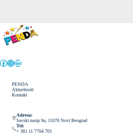
Facebook
Instagram
LinkedIn
PENDA
Aktuelnosti
Kontakt
Adresa:
Savski nasip 9a, 11070 Novi Beograd
Tel:
+ 381 11 7704 701