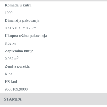
Komada u kutiji
1000
Dimenzija pakovanja
0.41 x 0.31 x 0.25 m
Ukupna težina pakovanja
8.62 kg
Zapremina kutije
3
0.032 m
Zemlja porekla
Kina
HS kod
960810920000
ŠTAMPA