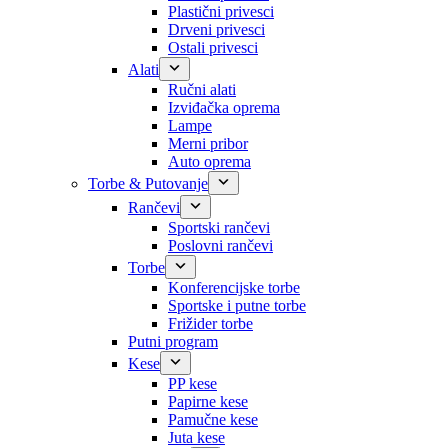
Plastični privesci
Drveni privesci
Ostali privesci
Alati
Ručni alati
Izviđačka oprema
Lampe
Merni pribor
Auto oprema
Torbe & Putovanje
Rančevi
Sportski rančevi
Poslovni rančevi
Torbe
Konferencijske torbe
Sportske i putne torbe
Frižider torbe
Putni program
Kese
PP kese
Papirne kese
Pamučne kese
Juta kese