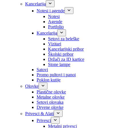
Kancelarija
Notesi i agende
Notesi
Agende
Portfolio
Kancelarija
Setovi za beleške
Vizitari
Kancelarijski pribor
Školski pribor
Držači za ID kartice
Stone lampe
Satovi
Promo pultovi i panoi
Poklon kutije
Olovke
Plastične olovke
Metalne olovke
Setovi olovaka
Drvene olovke
Privesci & Alati
Privesci
Metalni privesci