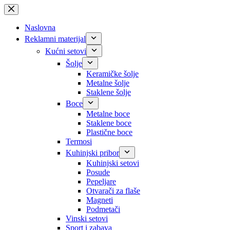
Skip
to
content
Naslovna
Reklamni materijal
Kućni setovi
Šolje
Keramičke šolje
Metalne šolje
Staklene šolje
Boce
Metalne boce
Staklene boce
Plastične boce
Termosi
Kuhinjski pribor
Kuhinjski setovi
Posude
Pepeljare
Otvarači za flaše
Magneti
Podmetači
Vinski setovi
Sport i zabava