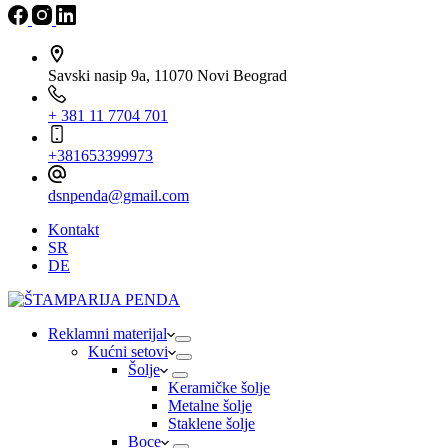
Savski nasip 9a, 11070 Novi Beograd
+ 381 11 7704 701
+381653399973
dsnpenda@gmail.com
Kontakt
SR
DE
Reklamni materijal
Kućni setovi
Šolje
Keramičke šolje
Metalne šolje
Staklene šolje
Boce