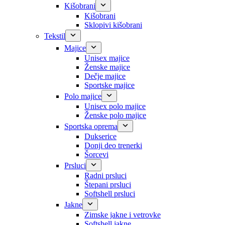
Kišobrani
Kišobrani
Sklopivi kišobrani
Tekstil
Majice
Unisex majice
Ženske majice
Dečje majice
Sportske majice
Polo majice
Unisex polo majice
Ženske polo majice
Sportska oprema
Dukserice
Donji deo trenerki
Šorcevi
Prsluci
Radni prsluci
Štepani prsluci
Softshell prsluci
Jakne
Zimske jakne i vetrovke
Softshell jakne