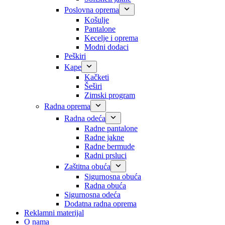
Poslovna oprema
Košulje
Pantalone
Kecelje i oprema
Modni dodaci
Peškiri
Kape
Kačketi
Šeširi
Zimski program
Radna oprema
Radna odeća
Radne pantalone
Radne jakne
Radne bermude
Radni prsluci
Zaštitna obuća
Sigurnosna obuća
Radna obuća
Sigurnosna odeća
Dodatna radna oprema
Reklamni materijal
O nama