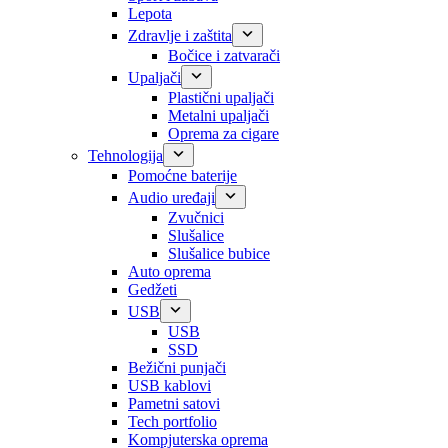
Lepota
Zdravlje i zaštita
Bočice i zatvarači
Upaljači
Plastični upaljači
Metalni upaljači
Oprema za cigare
Tehnologija
Pomoćne baterije
Audio uređaji
Zvučnici
Slušalice
Slušalice bubice
Auto oprema
Gedžeti
USB
USB
SSD
Bežični punjači
USB kablovi
Pametni satovi
Tech portfolio
Kompjuterska oprema