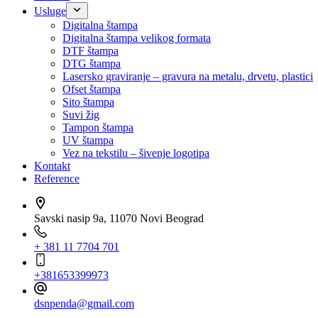
Usluge
Digitalna štampa
Digitalna štampa velikog formata
DTF štampa
DTG štampa
Lasersko graviranje – gravura na metalu, drvetu, plastici
Ofset štampa
Sito štampa
Suvi žig
Tampon štampa
UV štampa
Vez na tekstilu – šivenje logotipa
Kontakt
Reference
Savski nasip 9a, 11070 Novi Beograd
+ 381 11 7704 701
+381653399973
dsnpenda@gmail.com