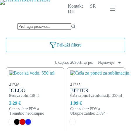
Skip
Kontakt
SR
to
DE
content
No
results
Prikaži filtere
Ukupno: 20
Sortiraj po:
Najnovije
41246
41235
IGLOO
BITTER
Boca za vodu, 550 ml
Čaša za poneti za sublimaciju, 350 ml
3,29 €
1,99 €
Cene su bez PDV-a
Cene su bez PDV-a
Trenutno nedostupno
Ukupne zalihe: 3.894