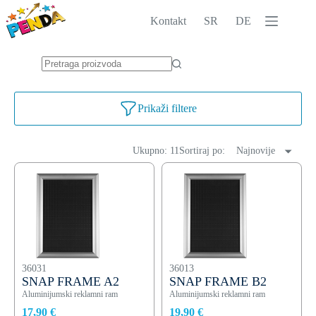
Skip
to
Kontakt
SR
DE
content
No
results
Prikaži filtere
Ukupno: 11
Sortiraj po:
Najnovije
36031
36013
SNAP FRAME A2
SNAP FRAME B2
Aluminijumski reklamni ram
Aluminijumski reklamni ram
17,90 €
19,90 €