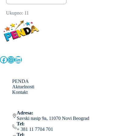
Ukupno: 11
Facebook
Instagram
LinkedIn
PENDA
Aktuelnosti
Kontakt
Adresa:
Savski nasip 9a, 11070 Novi Beograd
Tel:
+ 381 11 7704 701
Tel: