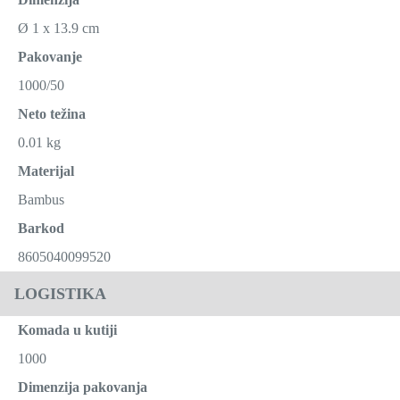
Ø 1 x 13.9 cm
Pakovanje
1000/50
Neto težina
0.01 kg
Materijal
Bambus
Barkod
8605040099520
LOGISTIKA
Komada u kutiji
1000
Dimenzija pakovanja