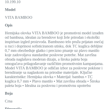
10.199.10
Model
VITA BAMBOO
Opis
Hemijska olovka VITA BAMBOO je promotivni model izrađen
od bambusa, idealan za brendove koji žele prirodan i ekološki
inspirisan izgled proizvoda. Bambusno telo pruža prijatan osećaj
u ruci i doprinosi sofisticiranom utisku, dok TC kuglica debljine
0,7 mm obezbeđuje glatko i precizno pisanje uz plavo mastilo
koje zadovoljava standardne poslovne potrebe. Mat završna
obrada naglašava moderan dizajn, a široka paleta boja
omogućava prilagođavanje različitim promotivnim kampanjama.
Model VITA BAMBOO je odličan izbor za poslovne poklone i
brendiranje sa naglaskom na prirodne materijale. Ključne
karakteristike: Hemijska olovka • Materijal: bambus • TC
kuglica 0,7 mm • Plavo mastilo • Mat završna obrada • Široka
paleta boja • Idealna za poslovnu i promotivnu upotrebu
Boja
Crna
Dimenzija