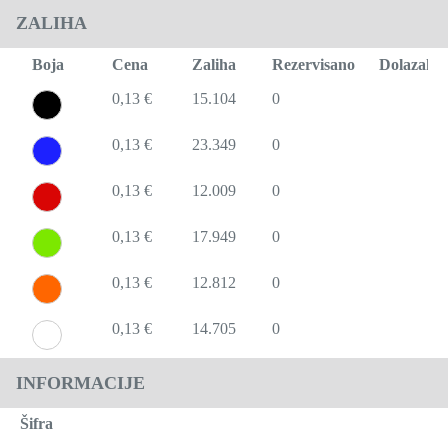
ZALIHA
Boja
Cena
Zaliha
Rezervisano
Dolazak
0,13 €
15.104
0
0,13 €
23.349
0
0,13 €
12.009
0
0,13 €
17.949
0
0,13 €
12.812
0
0,13 €
14.705
0
INFORMACIJE
Šifra