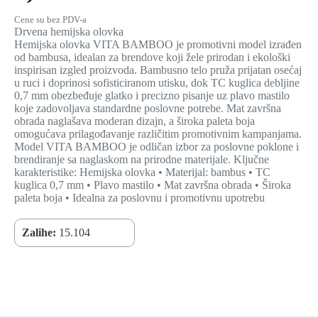
Cene su bez PDV-a
Drvena hemijska olovka
Hemijska olovka VITA BAMBOO je promotivni model izrađen
od bambusa, idealan za brendove koji žele prirodan i ekološki
inspirisan izgled proizvoda. Bambusno telo pruža prijatan osećaj
u ruci i doprinosi sofisticiranom utisku, dok TC kuglica debljine
0,7 mm obezbeđuje glatko i precizno pisanje uz plavo mastilo
koje zadovoljava standardne poslovne potrebe. Mat završna
obrada naglašava moderan dizajn, a široka paleta boja
omogućava prilagođavanje različitim promotivnim kampanjama.
Model VITA BAMBOO je odličan izbor za poslovne poklone i
brendiranje sa naglaskom na prirodne materijale. Ključne
karakteristike: Hemijska olovka • Materijal: bambus • TC
kuglica 0,7 mm • Plavo mastilo • Mat završna obrada • Široka
paleta boja • Idealna za poslovnu i promotivnu upotrebu
Zalihe:
15.104