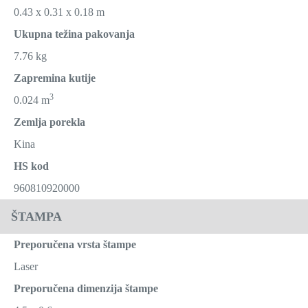
0.43 x 0.31 x 0.18 m
Ukupna težina pakovanja
7.76 kg
Zapremina kutije
3
0.024 m
Zemlja porekla
Kina
HS kod
960810920000
ŠTAMPA
Preporučena vrsta štampe
Laser
Preporučena dimenzija štampe