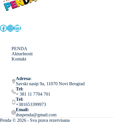
Facebook
Instagram
LinkedIn
PENDA
Aktuelnosti
Kontakt
Adresa:
Savski nasip 9a, 11070 Novi Beograd
Tel:
+ 381 11 7704 701
Tel:
+381653399973
Email:
dsnpenda@gmail.com
Penda © 2026 - Sva prava rezervisana