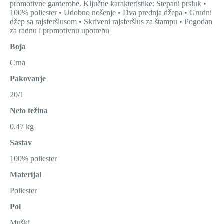
promotivne garderobe. Ključne karakteristike: Štepani prsluk •
100% poliester • Udobno nošenje • Dva prednja džepa • Grudni
džep sa rajsferšlusom • Skriveni rajsferšlus za štampu • Pogodan
za radnu i promotivnu upotrebu
Boja
Crna
Pakovanje
20/1
Neto težina
0.47 kg
Sastav
100% poliester
Materijal
Poliester
Pol
Muški