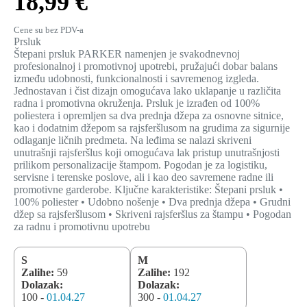
18,99 €
Cene su bez PDV-a
Prsluk
Štepani prsluk PARKER namenjen je svakodnevnoj
profesionalnoj i promotivnoj upotrebi, pružajući dobar balans
između udobnosti, funkcionalnosti i savremenog izgleda.
Jednostavan i čist dizajn omogućava lako uklapanje u različita
radna i promotivna okruženja. Prsluk je izrađen od 100%
poliestera i opremljen sa dva prednja džepa za osnovne sitnice,
kao i dodatnim džepom sa rajsferšlusom na grudima za sigurnije
odlaganje ličnih predmeta. Na leđima se nalazi skriveni
unutrašnji rajsferšlus koji omogućava lak pristup unutrašnjosti
prilikom personalizacije štampom. Pogodan je za logistiku,
servisne i terenske poslove, ali i kao deo savremene radne ili
promotivne garderobe. Ključne karakteristike: Štepani prsluk •
100% poliester • Udobno nošenje • Dva prednja džepa • Grudni
džep sa rajsferšlusom • Skriveni rajsferšlus za štampu • Pogodan
za radnu i promotivnu upotrebu
S
M
Zalihe:
59
Zalihe:
192
Dolazak:
Dolazak:
100 -
01.04.27
300 -
01.04.27