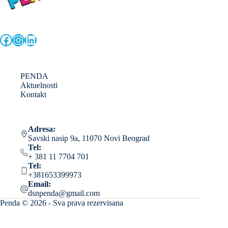
Facebook
Instagram
LinkedIn
PENDA
Aktuelnosti
Kontakt
Adresa:
Savski nasip 9a, 11070 Novi Beograd
Tel:
+ 381 11 7704 701
Tel:
+381653399973
Email:
dsnpenda@gmail.com
Penda © 2026 - Sva prava rezervisana