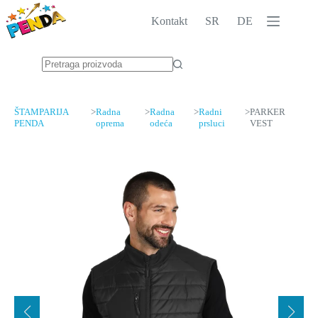
Skip
to
Kontakt
SR
DE
content
No
results
ŠTAMPARIJA
>
Radna
>
Radna
>
Radni
>
PARKER
PENDA
oprema
odeća
prsluci
VEST