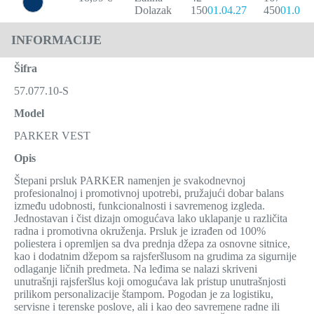
Dolazak
150
01.04.27
450
01.04.
INFORMACIJE
Šifra
57.077.10-S
Model
PARKER VEST
Opis
Štepani prsluk PARKER namenjen je svakodnevnoj
profesionalnoj i promotivnoj upotrebi, pružajući dobar balans
između udobnosti, funkcionalnosti i savremenog izgleda.
Jednostavan i čist dizajn omogućava lako uklapanje u različita
radna i promotivna okruženja. Prsluk je izrađen od 100%
poliestera i opremljen sa dva prednja džepa za osnovne sitnice,
kao i dodatnim džepom sa rajsferšlusom na grudima za sigurnije
odlaganje ličnih predmeta. Na leđima se nalazi skriveni
unutrašnji rajsferšlus koji omogućava lak pristup unutrašnjosti
prilikom personalizacije štampom. Pogodan je za logistiku,
servisne i terenske poslove, ali i kao deo savremene radne ili