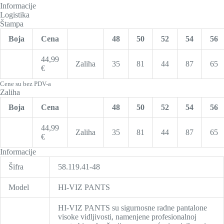
Informacije
Logistika
Štampa
Boja
Cena
48
50
52
54
56
44,99
Zaliha
35
81
44
87
65
€
Cene su bez PDV-a
Zaliha
Boja
Cena
48
50
52
54
56
44,99
Zaliha
35
81
44
87
65
€
Informacije
Šifra
58.119.41-48
Model
HI-VIZ PANTS
HI-VIZ PANTS su sigurnosne radne pantalone
visoke vidljivosti, namenjene profesionalnoj