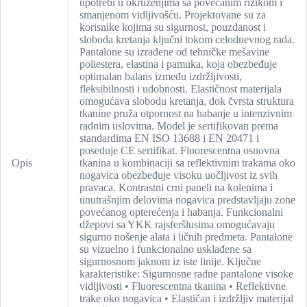
upotrebi u okruženjima sa povećanim rizikom i
smanjenom vidljivošću. Projektovane su za
korisnike kojima su sigurnost, pouzdanost i
sloboda kretanja ključni tokom celodnevnog rada.
Pantalone su izrađene od tehničke mešavine
poliestera, elastina i pamuka, koja obezbeđuje
optimalan balans između izdržljivosti,
fleksibilnosti i udobnosti. Elastičnost materijala
omogućava slobodu kretanja, dok čvrsta struktura
tkanine pruža otpornost na habanje u intenzivnim
radnim uslovima. Model je sertifikovan prema
standardima EN ISO 13688 i EN 20471 i
poseduje CE sertifikat. Fluorescentna osnovna
Opis
tkanina u kombinaciji sa reflektivnim trakama oko
nogavica obezbeđuje visoku uočljivost iz svih
pravaca. Kontrastni crni paneli na kolenima i
unutrašnjim delovima nogavica predstavljaju zone
povećanog opterećenja i habanja. Funkcionalni
džepovi sa YKK rajsferšlusima omogućavaju
sigurno nošenje alata i ličnih predmeta. Pantalone
su vizuelno i funkcionalno usklađene sa
sigurnosnom jaknom iz iste linije. Ključne
karakteristike: Sigurnosne radne pantalone visoke
vidljivosti • Fluorescentna tkanina • Reflektivne
trake oko nogavica • Elastičan i izdržljiv materijal