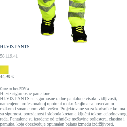
HI-VIZ PANTS
58.119.41
44,99 €
Cene su bez PDV-a
Hi-viz sigurnosne pantalone
HI-VIZ PANTS su sigurnosne radne pantalone visoke vidljivosti,
namenjene profesionalnoj upotrebi u okruženjima sa povećanim
rizikom i smanjenom vidljivošću. Projektovane su za korisnike kojima
su sigurnost, pouzdanost i sloboda kretanja ključni tokom celodnevnog
rada. Pantalone su izrađene od tehničke mešavine poliestera, elastina i
pamuka, koja obezbeđuje optimalan balans između izdržljivosti,