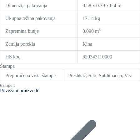
Dimenzija pakovanja
0.58 x 0.39 x 0.4 m
Ukupna težina pakovanja
17.14 kg
3
Zapremina kutije
0.090 m
Zemlja porekla
Kina
HS kod
620343110000
Štampa
Preporučena vrsta štampe
Preslikač, Sito, Sublimacija, Vez
transport
Povezani proizvodi