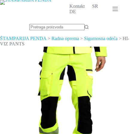
Skip
Kontakt
SR
to
DE
content
No
results
ŠTAMPARIJA PENDA
>
Radna oprema
>
Sigurnosna odeća
>
HI-
VIZ PANTS