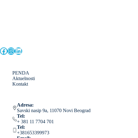
Facebook
Instagram
LinkedIn
PENDA
Aktuelnosti
Kontakt
Adresa:
Savski nasip 9a, 11070 Novi Beograd
Tel:
+ 381 11 7704 701
Tel:
+381653399973