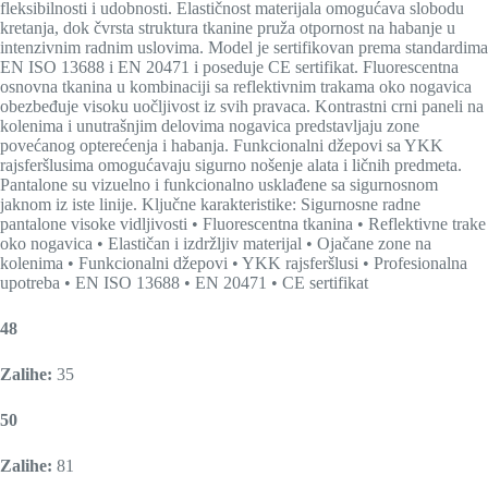
fleksibilnosti i udobnosti. Elastičnost materijala omogućava slobodu
kretanja, dok čvrsta struktura tkanine pruža otpornost na habanje u
intenzivnim radnim uslovima. Model je sertifikovan prema standardima
EN ISO 13688 i EN 20471 i poseduje CE sertifikat. Fluorescentna
osnovna tkanina u kombinaciji sa reflektivnim trakama oko nogavica
obezbeđuje visoku uočljivost iz svih pravaca. Kontrastni crni paneli na
kolenima i unutrašnjim delovima nogavica predstavljaju zone
povećanog opterećenja i habanja. Funkcionalni džepovi sa YKK
rajsferšlusima omogućavaju sigurno nošenje alata i ličnih predmeta.
Pantalone su vizuelno i funkcionalno usklađene sa sigurnosnom
jaknom iz iste linije. Ključne karakteristike: Sigurnosne radne
pantalone visoke vidljivosti • Fluorescentna tkanina • Reflektivne trake
oko nogavica • Elastičan i izdržljiv materijal • Ojačane zone na
kolenima • Funkcionalni džepovi • YKK rajsferšlusi • Profesionalna
upotreba • EN ISO 13688 • EN 20471 • CE sertifikat
48
Zalihe:
35
50
Zalihe:
81