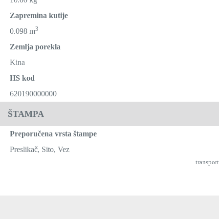
Zapremina kutije
3
0.098 m
Zemlja porekla
Kina
HS kod
620190000000
ŠTAMPA
Preporučena vrsta štampe
Preslikač, Sito, Vez
transport