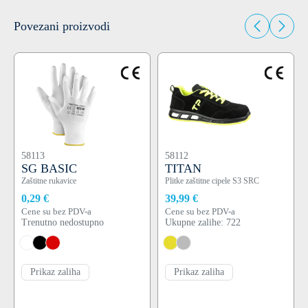
Povezani proizvodi
58113
58112
SG BASIC
TITAN
Zaštitne rukavice
Plitke zaštitne cipele S3 SRC
0,29 €
39,99 €
Cene su bez PDV-a
Cene su bez PDV-a
Trenutno nedostupno
Ukupne zalihe: 722
Prikaz zaliha
Prikaz zaliha