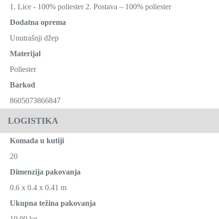
1. Lice - 100% poliester 2. Postava – 100% poliester
Dodatna oprema
Unutrašnji džep
Materijal
Poliester
Barkod
8605073866847
LOGISTIKA
Komada u kutiji
20
Dimenzija pakovanja
0.6 x 0.4 x 0.41 m
Ukupna težina pakovanja
10.00 kg