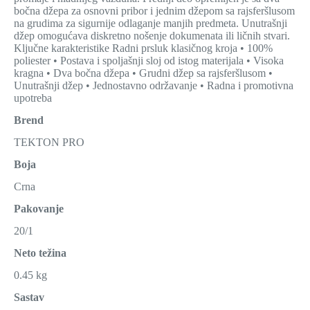
bočna džepa za osnovni pribor i jednim džepom sa rajsferšlusom
na grudima za sigurnije odlaganje manjih predmeta. Unutrašnji
džep omogućava diskretno nošenje dokumenata ili ličnih stvari.
Ključne karakteristike Radni prsluk klasičnog kroja • 100%
poliester • Postava i spoljašnji sloj od istog materijala • Visoka
kragna • Dva bočna džepa • Grudni džep sa rajsferšlusom •
Unutrašnji džep • Jednostavno održavanje • Radna i promotivna
upotreba
Brend
TEKTON PRO
Boja
Crna
Pakovanje
20/1
Neto težina
0.45 kg
Sastav