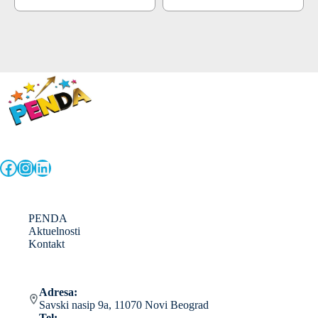
Facebook
Instagram
LinkedIn
PENDA
Aktuelnosti
Kontakt
Adresa:
Savski nasip 9a, 11070 Novi Beograd
Tel: