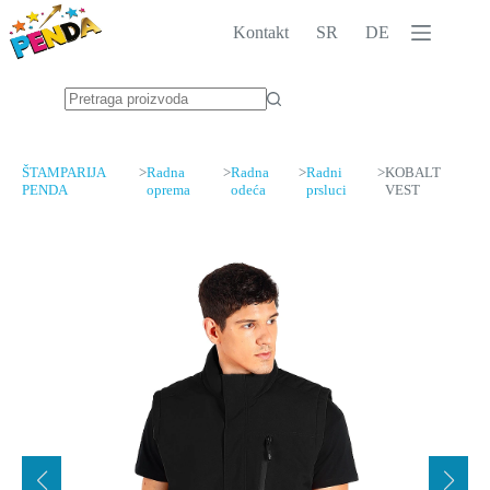
Skip
to
Kontakt
SR
DE
content
No
results
ŠTAMPARIJA
>
Radna
>
Radna
>
Radni
>
KOBALT
PENDA
oprema
odeća
prsluci
VEST