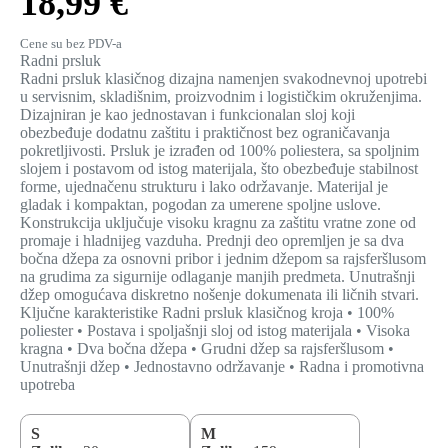
18,99 €
Cene su bez PDV-a
Radni prsluk
Radni prsluk klasičnog dizajna namenjen svakodnevnoj upotrebi
u servisnim, skladišnim, proizvodnim i logističkim okruženjima.
Dizajniran je kao jednostavan i funkcionalan sloj koji
obezbeđuje dodatnu zaštitu i praktičnost bez ograničavanja
pokretljivosti. Prsluk je izrađen od 100% poliestera, sa spoljnim
slojem i postavom od istog materijala, što obezbeđuje stabilnost
forme, ujednačenu strukturu i lako održavanje. Materijal je
gladak i kompaktan, pogodan za umerene spoljne uslove.
Konstrukcija uključuje visoku kragnu za zaštitu vratne zone od
promaje i hladnijeg vazduha. Prednji deo opremljen je sa dva
bočna džepa za osnovni pribor i jednim džepom sa rajsferšlusom
na grudima za sigurnije odlaganje manjih predmeta. Unutrašnji
džep omogućava diskretno nošenje dokumenata ili ličnih stvari.
Ključne karakteristike Radni prsluk klasičnog kroja • 100%
poliester • Postava i spoljašnji sloj od istog materijala • Visoka
kragna • Dva bočna džepa • Grudni džep sa rajsferšlusom •
Unutrašnji džep • Jednostavno održavanje • Radna i promotivna
upotreba
S
M