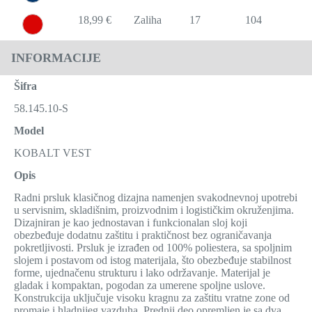
18,99 €
Zaliha
17
104
20
INFORMACIJE
Šifra
58.145.10-S
Model
KOBALT VEST
Opis
Radni prsluk klasičnog dizajna namenjen svakodnevnoj upotrebi
u servisnim, skladišnim, proizvodnim i logističkim okruženjima.
Dizajniran je kao jednostavan i funkcionalan sloj koji
obezbeđuje dodatnu zaštitu i praktičnost bez ograničavanja
pokretljivosti. Prsluk je izrađen od 100% poliestera, sa spoljnim
slojem i postavom od istog materijala, što obezbeđuje stabilnost
forme, ujednačenu strukturu i lako održavanje. Materijal je
gladak i kompaktan, pogodan za umerene spoljne uslove.
Konstrukcija uključuje visoku kragnu za zaštitu vratne zone od
promaje i hladnijeg vazduha. Prednji deo opremljen je sa dva