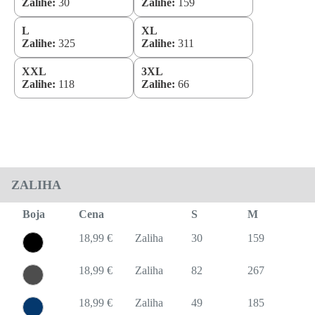
Zalihe:
30
Zalihe:
159
L
XL
Zalihe:
325
Zalihe:
311
XXL
3XL
Zalihe:
118
Zalihe:
66
ZALIHA
Boja
Cena
S
M
L
18,99 €
Zaliha
30
159
32
18,99 €
Zaliha
82
267
50
18,99 €
Zaliha
49
185
35