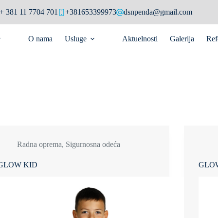
+ 381 11 7704 701
+381653399973
dsnpenda@gmail.com
O nama
Usluge
Aktuelnosti
Galerija
Ref
Radna oprema
,
Sigurnosna odeća
GLOW KID
GLO