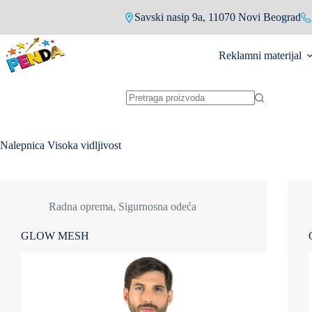
Skip
Savski nasip 9a, 11070 Novi Beograd
to
content
Reklamni materijal
No
results
Nalepnica
Visoka vidljivost
Radna oprema
,
Sigurnosna odeća
GLOW MESH