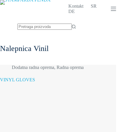
Skip
Kontakt
SR
to
DE
content
No
results
Nalepnica
Vinil
Dodatna radna oprema
,
Radna oprema
VINYL GLOVES