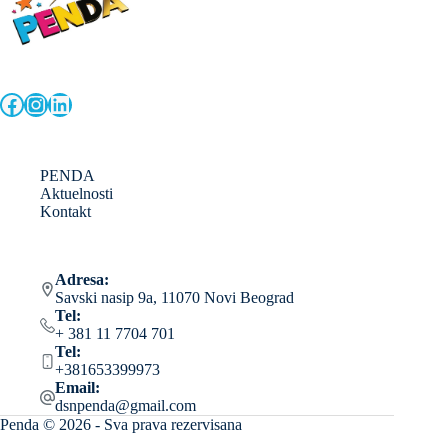
Facebook
Instagram
LinkedIn
PENDA
Aktuelnosti
Kontakt
Adresa:
Savski nasip 9a, 11070 Novi Beograd
Tel:
+ 381 11 7704 701
Tel:
+381653399973
Email:
dsnpenda@gmail.com
Penda © 2026 - Sva prava rezervisana