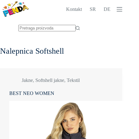
Skip
to
Kontakt
SR
DE
content
No
results
Nalepnica
Softshell
Jakne
,
Softshell jakne
,
Tekstil
BEST NEO WOMEN