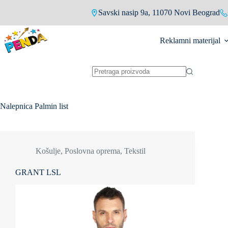
Skip
Savski nasip 9a, 11070 Novi Beograd
to
content
Reklamni materijal
No
results
Nalepnica
Palmin list
Košulje
,
Poslovna oprema
,
Tekstil
GRANT LSL