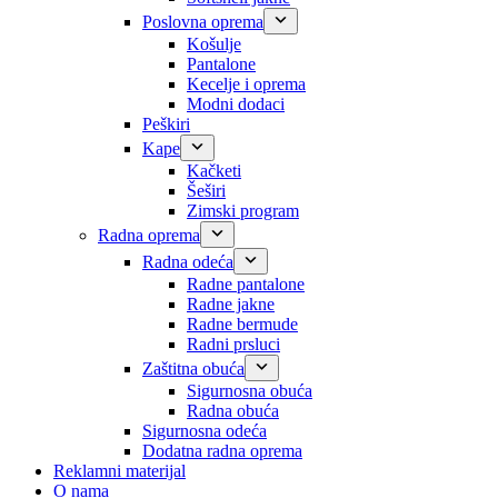
Poslovna oprema
Košulje
Pantalone
Kecelje i oprema
Modni dodaci
Peškiri
Kape
Kačketi
Šeširi
Zimski program
Radna oprema
Radna odeća
Radne pantalone
Radne jakne
Radne bermude
Radni prsluci
Zaštitna obuća
Sigurnosna obuća
Radna obuća
Sigurnosna odeća
Dodatna radna oprema
Reklamni materijal
O nama