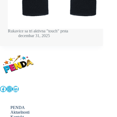
Rukavice sa tri aktivna "touch" prsta
decembar 31, 2025
Facebook
Instagram
LinkedIn
PENDA
Aktuelnosti
Kontakt