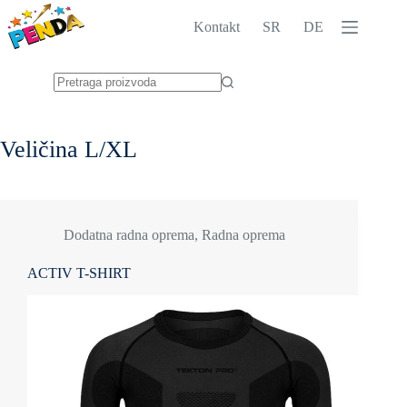
Skip
to
Kontakt
SR
DE
content
No
results
Veličina
L/XL
Dodatna radna oprema
,
Radna oprema
ACTIV T-SHIRT