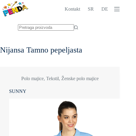
Skip
to
Kontakt
SR
DE
content
No
results
Nijansa
Tamno pepeljasta
Polo majice
,
Tekstil
,
Ženske polo majice
SUNNY