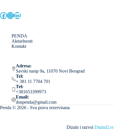
Facebook
Instagram
LinkedIn
PENDA
Aktuelnosti
Kontakt
Adresa:
Savski nasip 9a, 11070 Novi Beograd
Tel:
+ 381 11 7704 701
Tel:
+381653399973
Email:
dsnpenda@gmail.com
Penda © 2026 - Sva prava rezervisana
Dizajn i razvoj
Digital2.rs