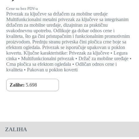
Cene su bez PDV-a
Privezak za ključeve sa držačem za mobilne uređaje
Multifunkcionalni metalni privezak za ključeve sa integrisanim
držačem za mobilne uređaje, dizajniran za praktičnu
svakodnevnu upotrebu. Odlikuje ga dobar odnos cene i
kvaliteta, što ga čini pristupačnim i funkcionalnim promotivnim
proizvodom. Prednju stranu priveska čini pločica crne boje sa
efektom ogledala. Privezak se isporučuje upakovan u poklon
kovertu. Ključne karakteristike: Privezak za ključeve • Legura
cinka • Multifunkcionalni privezak • Držač za mobilne uređaje •
Crna pločica sa efektom ogledala • Odličan odnos cene i
kvaliteta • Pakovan u poklon koverti
Zalihe:
5.698
ZALIHA