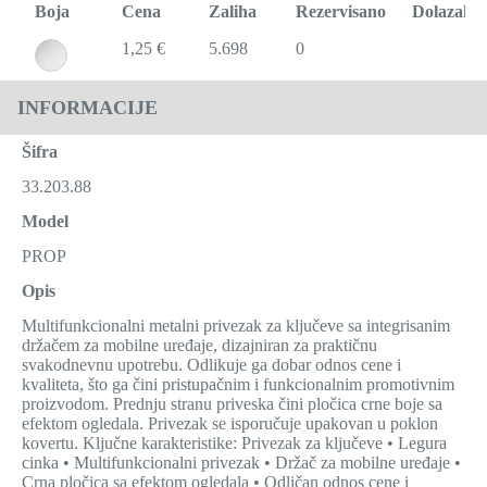
Boja
Cena
Zaliha
Rezervisano
Dolazak
1,25 €
5.698
0
INFORMACIJE
Šifra
33.203.88
Model
PROP
Opis
Multifunkcionalni metalni privezak za ključeve sa integrisanim
držačem za mobilne uređaje, dizajniran za praktičnu
svakodnevnu upotrebu. Odlikuje ga dobar odnos cene i
kvaliteta, što ga čini pristupačnim i funkcionalnim promotivnim
proizvodom. Prednju stranu priveska čini pločica crne boje sa
efektom ogledala. Privezak se isporučuje upakovan u poklon
kovertu. Ključne karakteristike: Privezak za ključeve • Legura
cinka • Multifunkcionalni privezak • Držač za mobilne uređaje •
Crna pločica sa efektom ogledala • Odličan odnos cene i