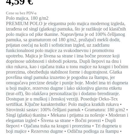
4,59 €
Cene su bez PDV-a
Polo majica, 180 g/m2
PREMIUM POLO je elegantna polo majica modernog izgleda,
izrađena od singl (glatkog) pamuka, što je razlikuje od klasičnih
polo majica od pike tkanine. Napravljena je od 100% češljanog
pamuka, sa gramaturom od 180 g/m2, pružajući mekši dodir,
prijatan osećaj na koži i sofisticiran izgled, uz zadržanu
funkcionalnost polo majice za svakodnevnu i promotivnu
upotrebu. Majica je šivena sa strane i ima bočne proreze koji
doprinose udobnosti i slobodi pokreta. Dupli štepovi na dnu i
oko rukava, kao i ojačana traka u tonu majice na kragni i bočnim
prorezima, obezbeđuju stabilnost forme i dugotrajnost. Glatka
površina singl pamuka izuzetno je pogodna za štampu, jer
omogućava precizne detalje i punije boje. Model ima tri dugmeta
u boji majice, rezervno dugme i lako uklonjivu glavnu etiketu
(tear-off), što olakšava personalizaciju i dodatno brendiranje.
Dostupan je u muškoj i ženskoj verziji. Poseduje Oeko-Tex
sertifikat. Ključne karakteristike: Polo majica kratkih rukava •
Sirovinski sastav: 100% češljani pamuk • Gramatura: 180 g/m2 •
Singl (glatka) tkanina • Mekana i prijatna za nošenje • Moderan i
elegantan izgled • Šivena sa strane • Bočni prorezi • Dupli
štepovi • Ojačana traka na kragni i prorezima • Tri dugmeta u
boji majice • Rezervno dugme • Odlična podloga za štampu •