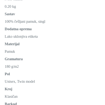
0.20 kg
Sastav
100% češljani pamuk, singl
Dodatna oprema
Lako uklonjiva etiketa
Materijal
Pamuk
Gramatura
180 g/m2
Pol
Unisex, Twin model
Kroj
Klasičan
Barkod