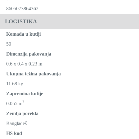
8605073864362
LOGISTIKA
Komada u kutiji
50
Dimenzija pakovanja
0.6 x 0.4 x 0.23 m
Ukupna težina pakovanja
11.68 kg
Zapremina kutije
3
0.055 m
Zemlja porekla
Bangladeš
HS kod