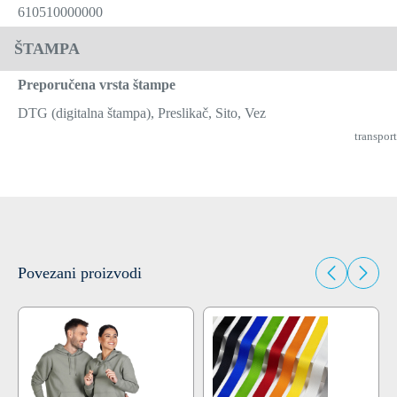
610510000000
ŠTAMPA
Preporučena vrsta štampe
DTG (digitalna štampa), Preslikač, Sito, Vez
transport
Povezani proizvodi