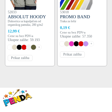
52033
53018
ABSOLUT HOODY
PROMO BAND
Dukserica sa kapuljačom od
Traka za šešir
organskog pamuka, 280 g/m2
0,19 €
12,99 €
Cene su bez PDV-a
Cene su bez PDV-a
Ukupne zalihe: 57.350
Ukupne zalihe: 59.193
+
+
Prikaz zaliha
Prikaz zaliha