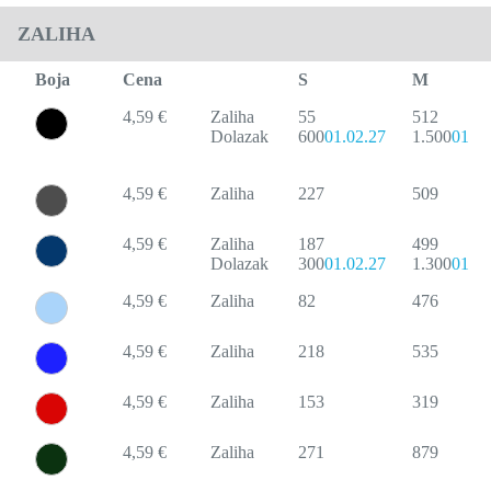
ZALIHA
Boja
Cena
S
M
4,59 €
Zaliha
55
512
Dolazak
600
01.02.27
1.500
01.02
4,59 €
Zaliha
227
509
4,59 €
Zaliha
187
499
Dolazak
300
01.02.27
1.300
01.02
4,59 €
Zaliha
82
476
4,59 €
Zaliha
218
535
4,59 €
Zaliha
153
319
4,59 €
Zaliha
271
879