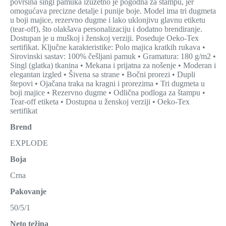
površina singl pamuka izuzetno je pogodna za štampu, jer
omogućava precizne detalje i punije boje. Model ima tri dugmeta
u boji majice, rezervno dugme i lako uklonjivu glavnu etiketu
(tear-off), što olakšava personalizaciju i dodatno brendiranje.
Dostupan je u muškoj i ženskoj verziji. Poseduje Oeko-Tex
sertifikat. Ključne karakteristike: Polo majica kratkih rukava •
Sirovinski sastav: 100% češljani pamuk • Gramatura: 180 g/m2 •
Singl (glatka) tkanina • Mekana i prijatna za nošenje • Moderan i
elegantan izgled • Šivena sa strane • Bočni prorezi • Dupli
štepovi • Ojačana traka na kragni i prorezima • Tri dugmeta u
boji majice • Rezervno dugme • Odlična podloga za štampu •
Tear-off etiketa • Dostupna u ženskoj verziji • Oeko-Tex
sertifikat
Brend
EXPLODE
Boja
Crna
Pakovanje
50/5/1
Neto težina