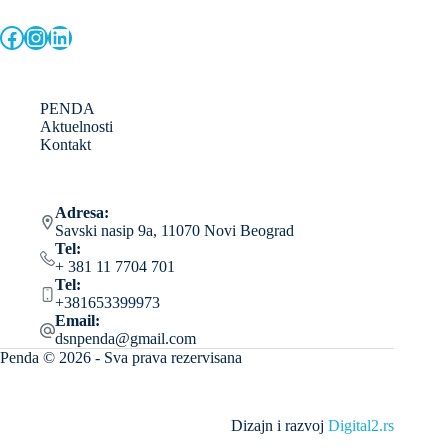
Facebook
Instagram
LinkedIn
PENDA
Aktuelnosti
Kontakt
Adresa:
Savski nasip 9a, 11070 Novi Beograd
Tel:
+ 381 11 7704 701
Tel:
+381653399973
Email:
dsnpenda@gmail.com
Penda © 2026 - Sva prava rezervisana
Dizajn i razvoj
Digital2.rs