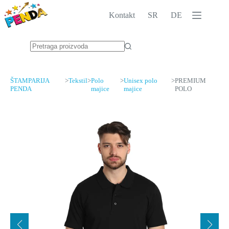
Skip
to
Kontakt
SR
DE
content
No
results
ŠTAMPARIJA
>
Tekstil
>
Polo
>
Unisex polo
>
PREMIUM
PENDA
majice
majice
POLO