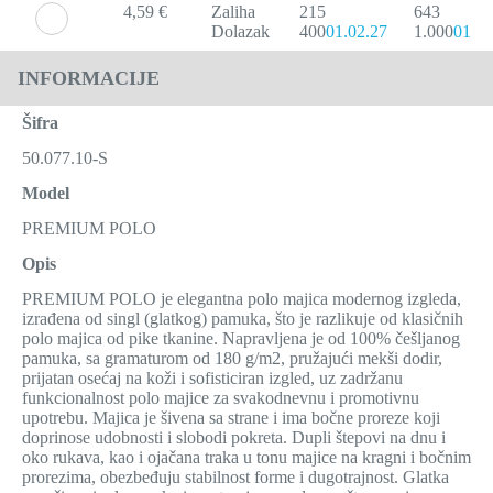
4,59 €
Zaliha
215
643
Dolazak
400
01.02.27
1.000
01.02
INFORMACIJE
Šifra
50.077.10-S
Model
PREMIUM POLO
Opis
PREMIUM POLO je elegantna polo majica modernog izgleda,
izrađena od singl (glatkog) pamuka, što je razlikuje od klasičnih
polo majica od pike tkanine. Napravljena je od 100% češljanog
pamuka, sa gramaturom od 180 g/m2, pružajući mekši dodir,
prijatan osećaj na koži i sofisticiran izgled, uz zadržanu
funkcionalnost polo majice za svakodnevnu i promotivnu
upotrebu. Majica je šivena sa strane i ima bočne proreze koji
doprinose udobnosti i slobodi pokreta. Dupli štepovi na dnu i
oko rukava, kao i ojačana traka u tonu majice na kragni i bočnim
prorezima, obezbeđuju stabilnost forme i dugotrajnost. Glatka