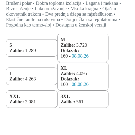
Brušeni polar • Dobra toplotna izolacija • Lagana i mekana •
Brzo sušenje • Lako održavanje • Visoka kragna • Ojačan
okovratnik trakom • Dva prednja džepa sa rajsferšlusom •
Elastične ranfle na rukavima • Donji učkur sa regulatorima •
Pogodna kao termo-sloj • Dostupna u ženskoj verziji
M
S
Zalihe:
3.720
Zalihe:
1.289
Dolazak:
160 -
08.08.26
XL
L
Zalihe:
4.095
Zalihe:
4.263
Dolazak:
160 -
08.08.26
XXL
3XL
Zalihe:
2.081
Zalihe:
561