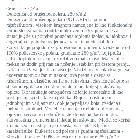
Cene su bez PDV-a
Dukserica od brušenog polara, 280 g/m2
Dukserica od brušenog polara POLARIS sa punim
rajsferšlusom i visokom kragnom namenjena je kao funkcionalni
termo-sloj za radna i outdoor okruženja. Dizajnirana je za
situacije gde su potrebni pouzdana toplotna izolacija, udobnost i
dugotrajna upotreba, uz jednostavnu i tehnički stabilnu
konstrukciju pogodnu za profesionalnu primenu. Izrađena je od
100% poliesterskog polara, gramature 280 g/m², koji pruža
dobru toplotnu izolaciju uz relativno malu masu. Materijal je
mekan na dodir, prijatan za nošenje i stabilan pri čestom pranju,
uz lako održavanje i brzo sušenje. Model ima visoku kragnu sa
okovratnikom ojačanim trakom, dva prednja džepa sa
rajsferšlusom, elastične ranfle na rukavima i elastične učkure sa
steznim regulatorima u donjem delu radi boljeg zadržavanja
toplote. Konstrukcija omogućava nošenje samostalno ili kao
srednji sloj ispod jakne ili prsluka. Boje su dostupne u
jednobojnim varijantama, dok je pepeljasta boja izvedena u
meliranoj strukturi. Model je namenjen radnim uniformama,
logistici, servisnim i tehničkim delatnostima, kao i outdoor
aktivnostima u umerenim i hladnijim uslovima. Model se koristi
kao unisex, a dostupna je i ženska varijanta. Ključne
karakteristike: Dukserica od polara sa punim rajsferšlusom •
Sirovinski sastav: 100% poliester • Gramatura: 280 g/m² •