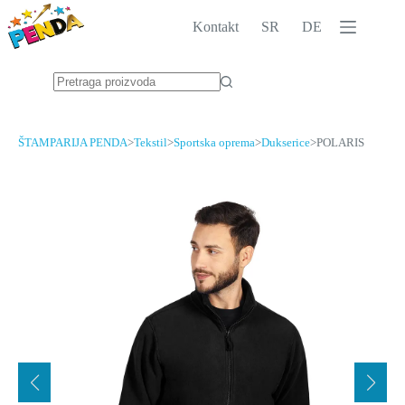
Skip
to
Kontakt
SR
DE
content
No
results
ŠTAMPARIJA PENDA
>
Tekstil
>
Sportska oprema
>
Dukserice
>
POLARIS