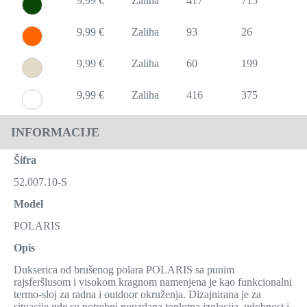
9,99 €
Zaliha
417
715
9,99 €
Zaliha
93
26
9,99 €
Zaliha
60
199
9,99 €
Zaliha
416
375
INFORMACIJE
Šifra
52.007.10-S
Model
POLARIS
Opis
Dukserica od brušenog polara POLARIS sa punim
rajsferšlusom i visokom kragnom namenjena je kao funkcionalni
termo-sloj za radna i outdoor okruženja. Dizajnirana je za
situacije gde su potrebni pouzdana toplotna izolacija, udobnost i