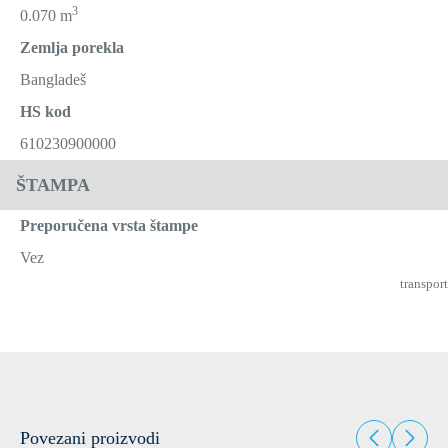
3
0.070 m
Zemlja porekla
Bangladeš
HS kod
610230900000
ŠTAMPA
Preporučena vrsta štampe
Vez
transport
Povezani proizvodi