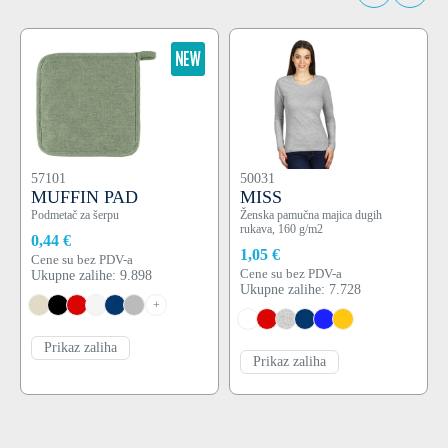
57101
50031
MUFFIN PAD
MISS
Podmetač za šerpu
Ženska pamučna majica dugih
rukava, 160 g/m2
0,44 €
1,05 €
Cene su bez PDV-a
Cene su bez PDV-a
Ukupne zalihe: 9.898
Ukupne zalihe: 7.728
+
Prikaz zaliha
Prikaz zaliha