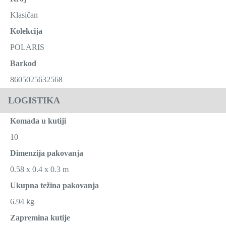
Klasičan
Kolekcija
POLARIS
Barkod
8605025632568
LOGISTIKA
Komada u kutiji
10
Dimenzija pakovanja
0.58 x 0.4 x 0.3 m
Ukupna težina pakovanja
6.94 kg
Zapremina kutije