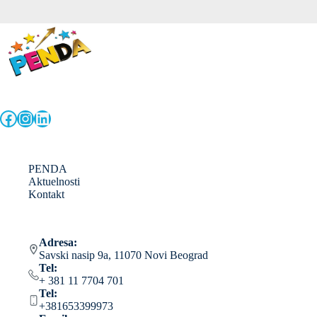
Facebook
Instagram
LinkedIn
PENDA
Aktuelnosti
Kontakt
Adresa:
Savski nasip 9a, 11070 Novi Beograd
Tel:
+ 381 11 7704 701
Tel:
+381653399973