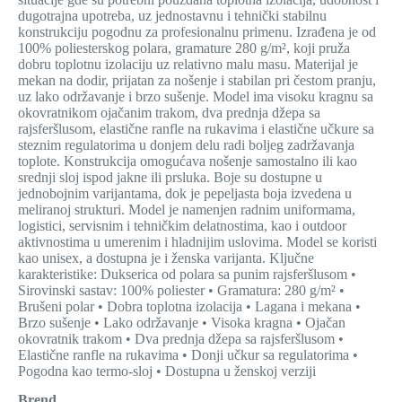
dugotrajna upotreba, uz jednostavnu i tehnički stabilnu
konstrukciju pogodnu za profesionalnu primenu. Izrađena je od
100% poliesterskog polara, gramature 280 g/m², koji pruža
dobru toplotnu izolaciju uz relativno malu masu. Materijal je
mekan na dodir, prijatan za nošenje i stabilan pri čestom pranju,
uz lako održavanje i brzo sušenje. Model ima visoku kragnu sa
okovratnikom ojačanim trakom, dva prednja džepa sa
rajsferšlusom, elastične ranfle na rukavima i elastične učkure sa
steznim regulatorima u donjem delu radi boljeg zadržavanja
toplote. Konstrukcija omogućava nošenje samostalno ili kao
srednji sloj ispod jakne ili prsluka. Boje su dostupne u
jednobojnim varijantama, dok je pepeljasta boja izvedena u
meliranoj strukturi. Model je namenjen radnim uniformama,
logistici, servisnim i tehničkim delatnostima, kao i outdoor
aktivnostima u umerenim i hladnijim uslovima. Model se koristi
kao unisex, a dostupna je i ženska varijanta. Ključne
karakteristike: Dukserica od polara sa punim rajsferšlusom •
Sirovinski sastav: 100% poliester • Gramatura: 280 g/m² •
Brušeni polar • Dobra toplotna izolacija • Lagana i mekana •
Brzo sušenje • Lako održavanje • Visoka kragna • Ojačan
okovratnik trakom • Dva prednja džepa sa rajsferšlusom •
Elastične ranfle na rukavima • Donji učkur sa regulatorima •
Pogodna kao termo-sloj • Dostupna u ženskoj verziji
Brend