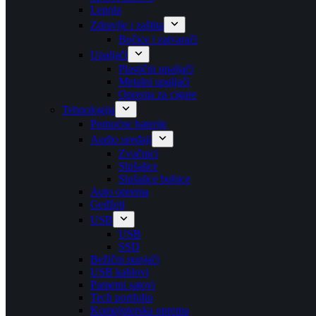
Lepota
Zdravlje i zaštita
Bočice i zatvarači
Upaljači
Plastični upaljači
Metalni upaljači
Oprema za cigare
Tehnologija
Pomoćne baterije
Audio uređaji
Zvučnici
Slušalice
Slušalice bubice
Auto oprema
Gedžeti
USB
USB
SSD
Bežični punjači
USB kablovi
Pametni satovi
Tech portfolio
Kompjuterska oprema