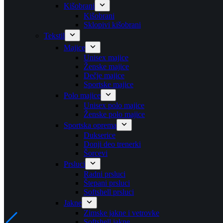
Kišobrani
Kišobrani
Sklopivi kišobrani
Tekstil
Majice
Unisex majice
Ženske majice
Dečje majice
Sportske majice
Polo majice
Unisex polo majice
Ženske polo majice
Sportska oprema
Dukserice
Donji deo trenerki
Šorcevi
Prsluci
Radni prsluci
Štepani prsluci
Softshell prsluci
Jakne
Zimske jakne i vetrovke
Softshell jakne