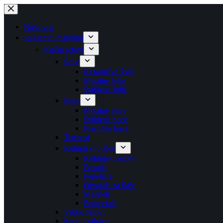
Skip
to
content
Naslovna
Reklamni materijal
Kućni setovi
Šolje
Keramičke šolje
Metalne šolje
Staklene šolje
Boce
Metalne boce
Staklene boce
Plastične boce
Termosi
Kuhinjski pribor
Kuhinjski setovi
Posude
Pepeljare
Otvarači za flaše
Magneti
Podmetači
Vinski setovi
Sport i zabava