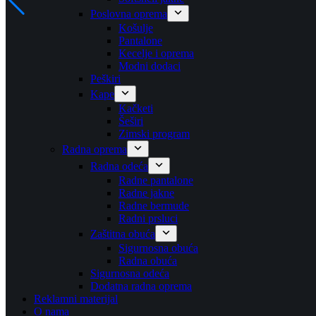
Poslovna oprema
Košulje
Pantalone
Kecelje i oprema
Modni dodaci
Peškiri
Kape
Kačketi
Šeširi
Zimski program
Radna oprema
Radna odeća
Radne pantalone
Radne jakne
Radne bermude
Radni prsluci
Zaštitna obuća
Sigurnosna obuća
Radna obuća
Sigurnosna odeća
Dodatna radna oprema
Reklamni materijal
O nama