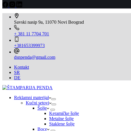
Savski nasip 9a, 11070 Novi Beograd
+ 381 11 7704 701
+381653399973
dsnpenda@gmail.com
Kontakt
SR
DE
Reklamni materijal
Kućni setovi
Šolje
Keramičke šolje
Metalne šolje
Staklene šolje
Boce