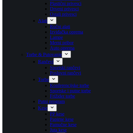
Plastični privesci
Drveni privesci
Ostali privesci
Alati
Ručni alati
Izviđačka oprema
Lampe
Merni pribor
Auto oprema
Torbe & Putovanje
Rančevi
Sportski rančevi
Poslovni rančevi
Torbe
Konferencijske torbe
Sportske i putne torbe
Frižider torbe
Putni program
Kese
PP kese
Papirne kese
Pamučne kese
Juta kese