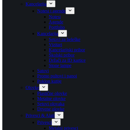
Kancelarija
Notesi i agende
Notesi
Agende
Portfolio
Kancelarija
Setovi za beleške
Vizitari
Kancelarijski pribor
Školski pribor
Držači za ID kartice
Stone lampe
Satovi
Promo pultovi i panoi
Poklon kutije
Olovke
Plastične olovke
Metalne olovke
Setovi olovaka
Drvene olovke
Privesci & Alati
Privesci
Metalni privesci