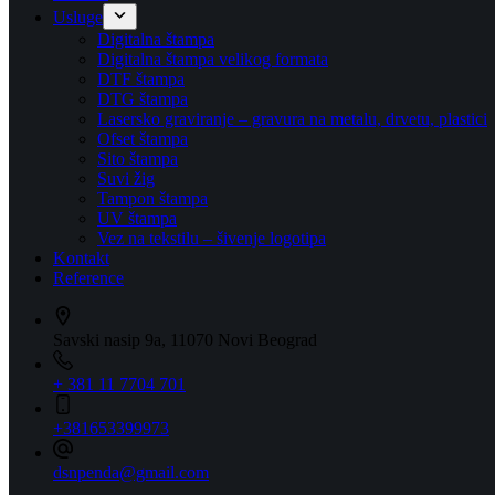
Usluge
Digitalna štampa
Digitalna štampa velikog formata
DTF štampa
DTG štampa
Lasersko graviranje – gravura na metalu, drvetu, plastici
Ofset štampa
Sito štampa
Suvi žig
Tampon štampa
UV štampa
Vez na tekstilu – šivenje logotipa
Kontakt
Reference
Savski nasip 9a, 11070 Novi Beograd
+ 381 11 7704 701
+381653399973
dsnpenda@gmail.com