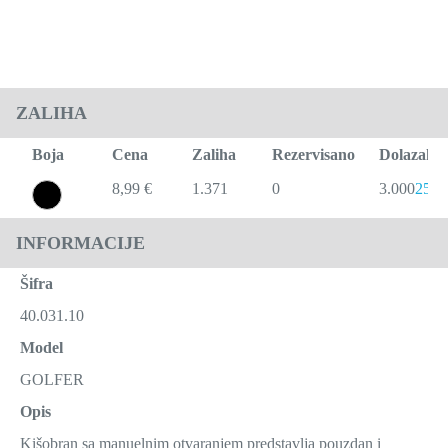
ZALIHA
Boja
Cena
Zaliha
Rezervisano
Dolazak
8,99 €
1.371
0
3.000
25.1
INFORMACIJE
Šifra
40.031.10
Model
GOLFER
Opis
Kišobran sa manuelnim otvaranjem predstavlja pouzdan i