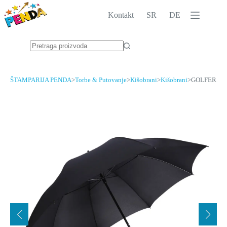
Skip
to
Kontakt
SR
DE
content
No
results
ŠTAMPARIJA PENDA
>
Torbe & Putovanje
>
Kišobrani
>
Kišobrani
>
GOLFER