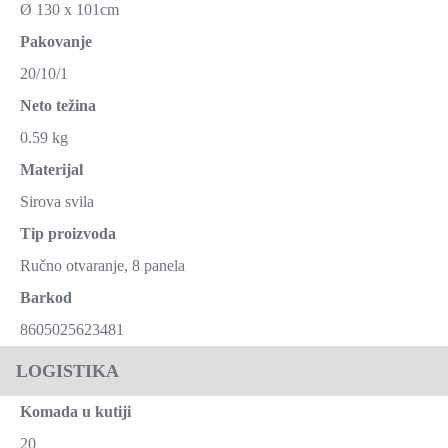
Ø 130 x 101cm
Pakovanje
20/10/1
Neto težina
0.59 kg
Materijal
Sirova svila
Tip proizvoda
Ručno otvaranje, 8 panela
Barkod
8605025623481
LOGISTIKA
Komada u kutiji
20