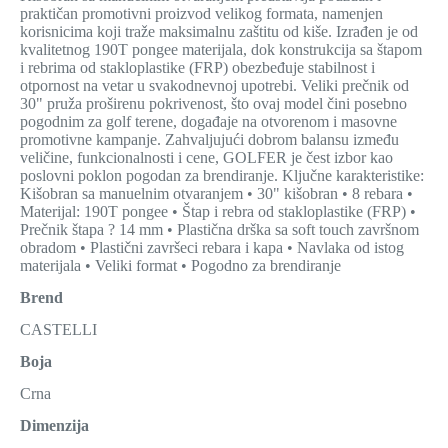
praktičan promotivni proizvod velikog formata, namenjen
korisnicima koji traže maksimalnu zaštitu od kiše. Izrađen je od
kvalitetnog 190T pongee materijala, dok konstrukcija sa štapom
i rebrima od stakloplastike (FRP) obezbeđuje stabilnost i
otpornost na vetar u svakodnevnoj upotrebi. Veliki prečnik od
30" pruža proširenu pokrivenost, što ovaj model čini posebno
pogodnim za golf terene, događaje na otvorenom i masovne
promotivne kampanje. Zahvaljujući dobrom balansu između
veličine, funkcionalnosti i cene, GOLFER je čest izbor kao
poslovni poklon pogodan za brendiranje. Ključne karakteristike:
Kišobran sa manuelnim otvaranjem • 30" kišobran • 8 rebara •
Materijal: 190T pongee • Štap i rebra od stakloplastike (FRP) •
Prečnik štapa ? 14 mm • Plastična drška sa soft touch završnom
obradom • Plastični završeci rebara i kapa • Navlaka od istog
materijala • Veliki format • Pogodno za brendiranje
Brend
CASTELLI
Boja
Crna
Dimenzija