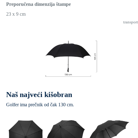
Preporučena dimenzija štampe
23 x 9 cm
transport
Naš najveći kišobran
Golfer ima prečnik od čak 130 cm.