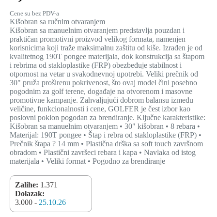
Cene su bez PDV-a
Kišobran sa ručnim otvaranjem
Kišobran sa manuelnim otvaranjem predstavlja pouzdan i
praktičan promotivni proizvod velikog formata, namenjen
korisnicima koji traže maksimalnu zaštitu od kiše. Izrađen je od
kvalitetnog 190T pongee materijala, dok konstrukcija sa štapom
i rebrima od stakloplastike (FRP) obezbeđuje stabilnost i
otpornost na vetar u svakodnevnoj upotrebi. Veliki prečnik od
30" pruža proširenu pokrivenost, što ovaj model čini posebno
pogodnim za golf terene, događaje na otvorenom i masovne
promotivne kampanje. Zahvaljujući dobrom balansu između
veličine, funkcionalnosti i cene, GOLFER je čest izbor kao
poslovni poklon pogodan za brendiranje. Ključne karakteristike:
Kišobran sa manuelnim otvaranjem • 30" kišobran • 8 rebara •
Materijal: 190T pongee • Štap i rebra od stakloplastike (FRP) •
Prečnik štapa ? 14 mm • Plastična drška sa soft touch završnom
obradom • Plastični završeci rebara i kapa • Navlaka od istog
materijala • Veliki format • Pogodno za brendiranje
Zalihe:
1.371
Dolazak:
3.000 -
25.10.26