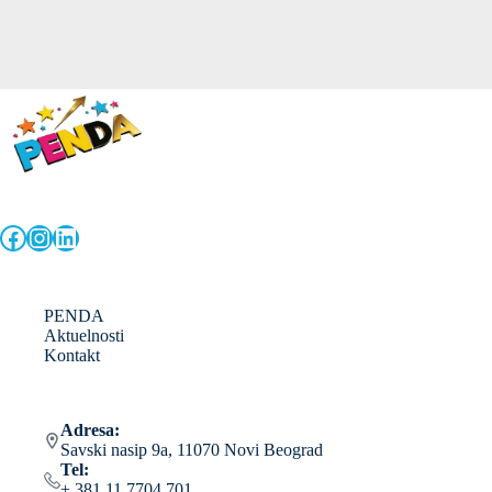
Facebook
Instagram
LinkedIn
PENDA
Aktuelnosti
Kontakt
Adresa:
Savski nasip 9a, 11070 Novi Beograd
Tel:
+ 381 11 7704 701