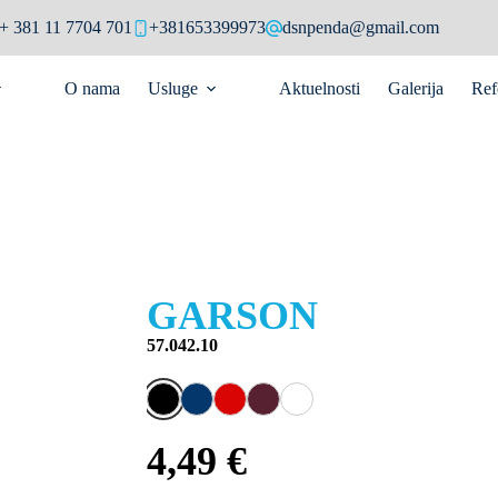
+ 381 11 7704 701
+381653399973
dsnpenda@gmail.com
O nama
Usluge
Aktuelnosti
Galerija
Ref
GARSON
57.042.10
4,49 €