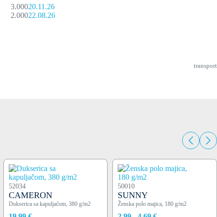
3.000
20.11.26
2.000
22.08.26
transport
52034
50010
CAMERON
SUNNY
Dukserica sa kapuljačom, 380 g/m2
Ženska polo majica, 180 g/m2
19,99 €
2,99 - 4,69 €