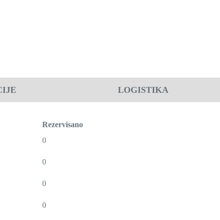
IJE
LOGISTIKA
Rezervisano
0
0
0
0