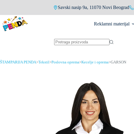
Skip
Savski nasip 9a, 11070 Novi Beograd
to
content
Reklamni materijal
No
results
ŠTAMPARIJA PENDA
>
Tekstil
>
Poslovna oprema
>
Kecelje i oprema
>
GARSON