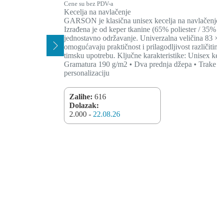
Cene su bez PDV-a
Kecelja na navlačenje
GARSON je klasična unisex kecelja na navlačenje,
Izrađena je od keper tkanine (65% poliester / 35%
jednostavno održavanje. Univerzalna veličina 83 ×
omogućavaju praktičnost i prilagodljivost različit
timsku upotrebu. Ključne karakteristike: Unisex 
Gramatura 190 g/m2 • Dva prednja džepa • Trake z
personalizaciju
Zalihe:
616
Dolazak:
2.000 -
22.08.26