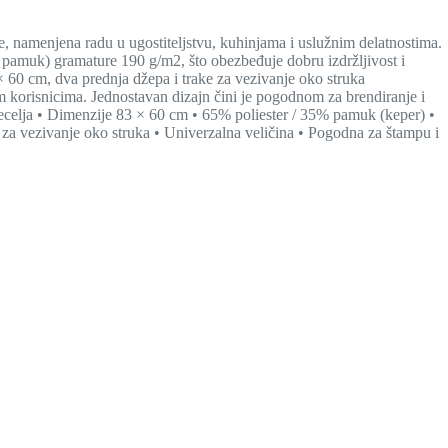
 namenjena radu u ugostiteljstvu, kuhinjama i uslužnim delatnostima.
 pamuk) gramature 190 g/m2, što obezbeđuje dobru izdržljivost i
 60 cm, dva prednja džepa i trake za vezivanje oko struka
im korisnicima. Jednostavan dizajn čini je pogodnom za brendiranje i
kecelja • Dimenzije 83 × 60 cm • 65% poliester / 35% pamuk (keper) •
a vezivanje oko struka • Univerzalna veličina • Pogodna za štampu i