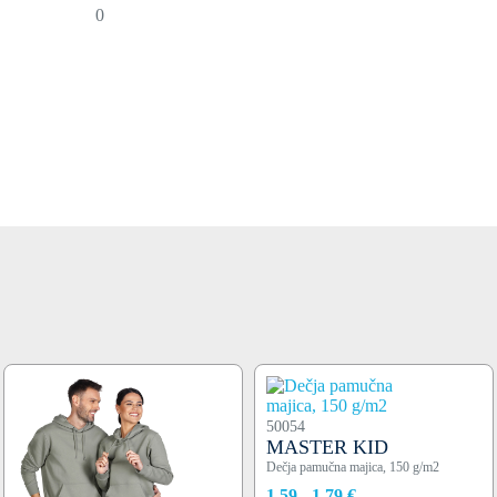
0
50054
MASTER KID
Dečja pamučna majica, 150 g/m2
1,59 - 1,79 €