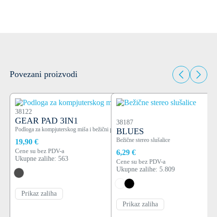
Povezani proizvodi
38122
GEAR PAD 3IN1
38187
Podloga za kompjuterskog miša i bežični punjač 15W, sa magnetom
BLUES
Bežične stereo slušalice
19,90 €
Cene su bez PDV-a
6,29 €
Ukupne zalihe: 563
Cene su bez PDV-a
Ukupne zalihe: 5.809
Prikaz zaliha
Prikaz zaliha