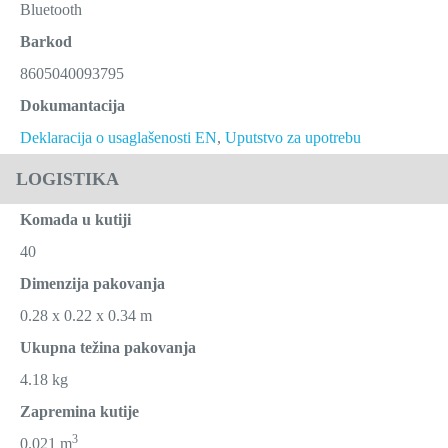
Bluetooth
Barkod
8605040093795
Dokumantacija
Deklaracija o usaglašenosti EN
,
Uputstvo za upotrebu
LOGISTIKA
Komada u kutiji
40
Dimenzija pakovanja
0.28 x 0.22 x 0.34 m
Ukupna težina pakovanja
4.18 kg
Zapremina kutije
3
0.021 m