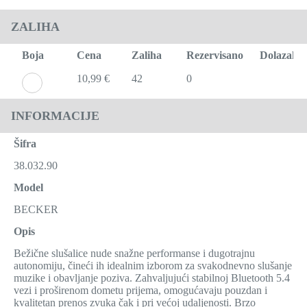
ZALIHA
Boja
Cena
Zaliha
Rezervisano
Dolazak
10,99 €
42
0
INFORMACIJE
Šifra
38.032.90
Model
BECKER
Opis
Bežične slušalice nude snažne performanse i dugotrajnu
autonomiju, čineći ih idealnim izborom za svakodnevno slušanje
muzike i obavljanje poziva. Zahvaljujući stabilnoj Bluetooth 5.4
vezi i proširenom dometu prijema, omogućavaju pouzdan i
kvalitetan prenos zvuka čak i pri većoj udaljenosti. Brzo