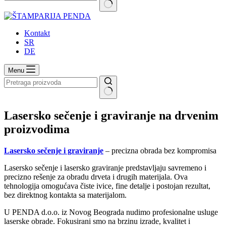
No
results
Kontakt
SR
DE
Menu
No
results
Lasersko sečenje i graviranje na drvenim
proizvodima
Lasersko sečenje i graviranje
– precizna obrada bez kompromisa
Lasersko sečenje i lasersko graviranje predstavljaju savremeno i
precizno rešenje za obradu drveta i drugih materijala. Ova
tehnologija omogućava čiste ivice, fine detalje i postojan rezultat,
bez direktnog kontakta sa materijalom.
U PENDA d.o.o. iz Novog Beograda nudimo profesionalne usluge
laserske obrade. Fokusirani smo na brzinu izrade, kvalitet i