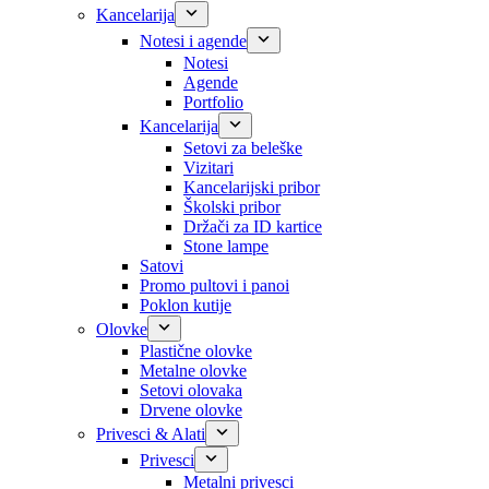
Kancelarija
Notesi i agende
Notesi
Agende
Portfolio
Kancelarija
Setovi za beleške
Vizitari
Kancelarijski pribor
Školski pribor
Držači za ID kartice
Stone lampe
Satovi
Promo pultovi i panoi
Poklon kutije
Olovke
Plastične olovke
Metalne olovke
Setovi olovaka
Drvene olovke
Privesci & Alati
Privesci
Metalni privesci