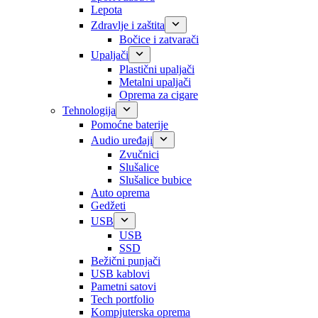
Lepota
Zdravlje i zaštita
Bočice i zatvarači
Upaljači
Plastični upaljači
Metalni upaljači
Oprema za cigare
Tehnologija
Pomoćne baterije
Audio uređaji
Zvučnici
Slušalice
Slušalice bubice
Auto oprema
Gedžeti
USB
USB
SSD
Bežični punjači
USB kablovi
Pametni satovi
Tech portfolio
Kompjuterska oprema