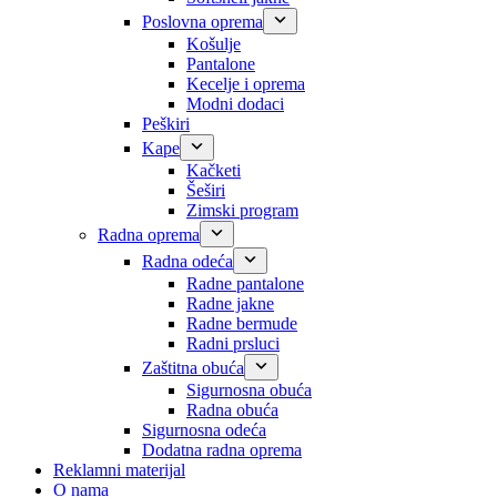
Poslovna oprema
Košulje
Pantalone
Kecelje i oprema
Modni dodaci
Peškiri
Kape
Kačketi
Šeširi
Zimski program
Radna oprema
Radna odeća
Radne pantalone
Radne jakne
Radne bermude
Radni prsluci
Zaštitna obuća
Sigurnosna obuća
Radna obuća
Sigurnosna odeća
Dodatna radna oprema
Reklamni materijal
O nama