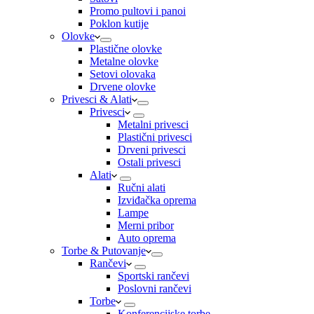
Promo pultovi i panoi
Poklon kutije
Olovke
Plastične olovke
Metalne olovke
Setovi olovaka
Drvene olovke
Privesci & Alati
Privesci
Metalni privesci
Plastični privesci
Drveni privesci
Ostali privesci
Alati
Ručni alati
Izviđačka oprema
Lampe
Merni pribor
Auto oprema
Torbe & Putovanje
Rančevi
Sportski rančevi
Poslovni rančevi
Torbe
Konferencijske torbe