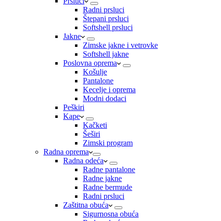
Prsluci
Radni prsluci
Štepani prsluci
Softshell prsluci
Jakne
Zimske jakne i vetrovke
Softshell jakne
Poslovna oprema
Košulje
Pantalone
Kecelje i oprema
Modni dodaci
Peškiri
Kape
Kačketi
Šeširi
Zimski program
Radna oprema
Radna odeća
Radne pantalone
Radne jakne
Radne bermude
Radni prsluci
Zaštitna obuća
Sigurnosna obuća