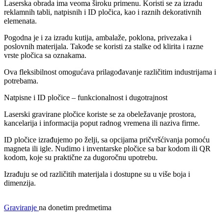
Laserska obrada ima veoma široku primenu. Koristi se za izradu
reklamnih tabli, natpisnih i ID pločica, kao i raznih dekorativnih
elemenata.
Pogodna je i za izradu kutija, ambalaže, poklona, privezaka i
poslovnih materijala. Takođe se koristi za stalke od klirita i razne
vrste pločica sa oznakama.
Ova fleksibilnost omogućava prilagođavanje različitim industrijama i
potrebama.
Natpisne i ID pločice – funkcionalnost i dugotrajnost
Laserski gravirane pločice koriste se za obeležavanje prostora,
kancelarija i informacija poput radnog vremena ili naziva firme.
ID pločice izrađujemo po želji, sa opcijama pričvršćivanja pomoću
magneta ili igle. Nudimo i inventarske pločice sa bar kodom ili QR
kodom, koje su praktične za dugoročnu upotrebu.
Izrađuju se od različitih materijala i dostupne su u više boja i
dimenzija.
Graviranje
na donetim predmetima