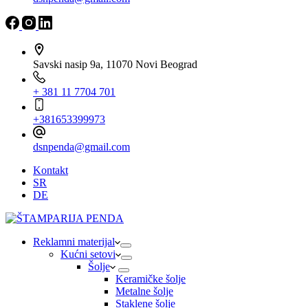
Savski nasip 9a, 11070 Novi Beograd
+ 381 11 7704 701
+381653399973
dsnpenda@gmail.com
Kontakt
SR
DE
Reklamni materijal
Kućni setovi
Šolje
Keramičke šolje
Metalne šolje
Staklene šolje