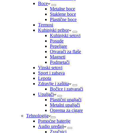
Boce
Metalne boce
Staklene boce
Plastične boce
Termosi
Kuhinjski pribor
Kuhinjski setovi
Posude
Pepeljare
Otvarači za flaše
Magneti
Podmetači
Vinski setovi
Sport i zabava
Lepota
Zdravlje i zaštita
Bočice i zatvarači
Upaljači
Plastični upaljači
Metalni upaljači
Oprema za cigare
Tehnologija
Pomoćne baterije
Audio uređaji
Zvučnici