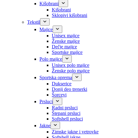
Kišobrani
Kišobrani
Sklopivi kišobrani
Tekstil
Majice
Unisex majice
Ženske majice
Dečje majice
Sportske majice
Polo majice
Unisex polo majice
Ženske polo majice
Sportska oprema
Dukserice
Donji deo trenerki
Šorcevi
Prsluci
Radni prsluci
Štepani prsluci
Softshell prsluci
Jakne
Zimske jakne i vetrovke
Softshell jakne