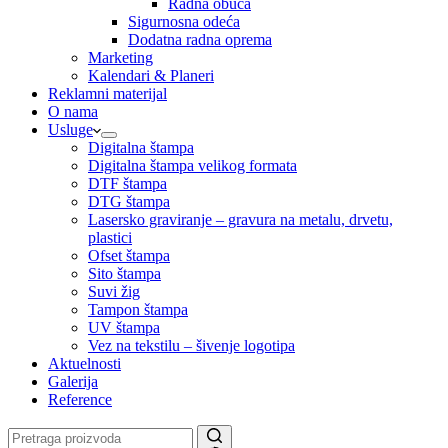
Radna obuća
Sigurnosna odeća
Dodatna radna oprema
Marketing
Kalendari & Planeri
Reklamni materijal
O nama
Usluge
Digitalna štampa
Digitalna štampa velikog formata
DTF štampa
DTG štampa
Lasersko graviranje – gravura na metalu, drvetu,
plastici
Ofset štampa
Sito štampa
Suvi žig
Tampon štampa
UV štampa
Vez na tekstilu – šivenje logotipa
Aktuelnosti
Galerija
Reference