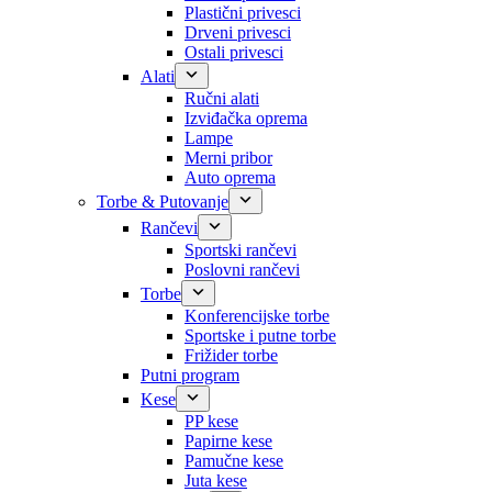
Plastični privesci
Drveni privesci
Ostali privesci
Alati
Ručni alati
Izviđačka oprema
Lampe
Merni pribor
Auto oprema
Torbe & Putovanje
Rančevi
Sportski rančevi
Poslovni rančevi
Torbe
Konferencijske torbe
Sportske i putne torbe
Frižider torbe
Putni program
Kese
PP kese
Papirne kese
Pamučne kese
Juta kese