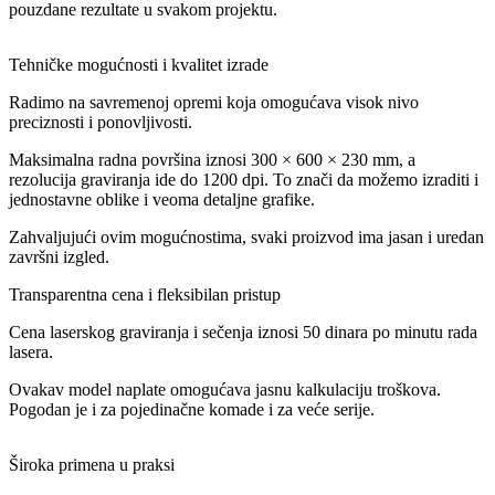
pouzdane rezultate u svakom projektu.
Tehničke mogućnosti i kvalitet izrade
Radimo na savremenoj opremi koja omogućava visok nivo
preciznosti i ponovljivosti.
Maksimalna radna površina iznosi 300 × 600 × 230 mm, a
rezolucija graviranja ide do 1200 dpi. To znači da možemo izraditi i
jednostavne oblike i veoma detaljne grafike.
Zahvaljujući ovim mogućnostima, svaki proizvod ima jasan i uredan
završni izgled.
Transparentna cena i fleksibilan pristup
Cena laserskog graviranja i sečenja iznosi 50 dinara po minutu rada
lasera.
Ovakav model naplate omogućava jasnu kalkulaciju troškova.
Pogodan je i za pojedinačne komade i za veće serije.
Široka primena u praksi