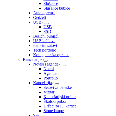
Slušalice
Slušalice bubice
Auto oprema
Gedžeti
USB
USB
SSD
Bežični punjači
USB kablovi
Pametni satovi
Tech portfolio
Kompjuterska oprema
Kancelarija
Notesi i agende
Notesi
Agende
Portfolio
Kancelarija
Setovi za beleške
Vizitari
Kancelarijski pribor
Školski pribor
Držači za ID kartice
Stone lampe
Satovi