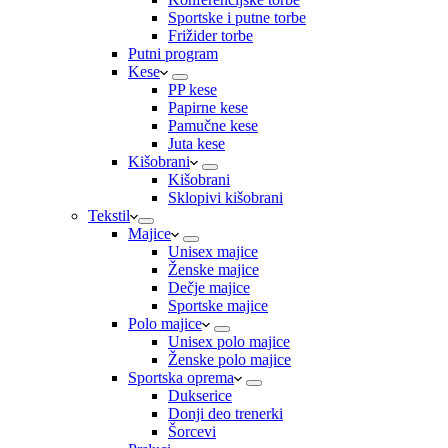
Sportske i putne torbe
Frižider torbe
Putni program
Kese
PP kese
Papirne kese
Pamučne kese
Juta kese
Kišobrani
Kišobrani
Sklopivi kišobrani
Tekstil
Majice
Unisex majice
Ženske majice
Dečje majice
Sportske majice
Polo majice
Unisex polo majice
Ženske polo majice
Sportska oprema
Dukserice
Donji deo trenerki
Šorcevi