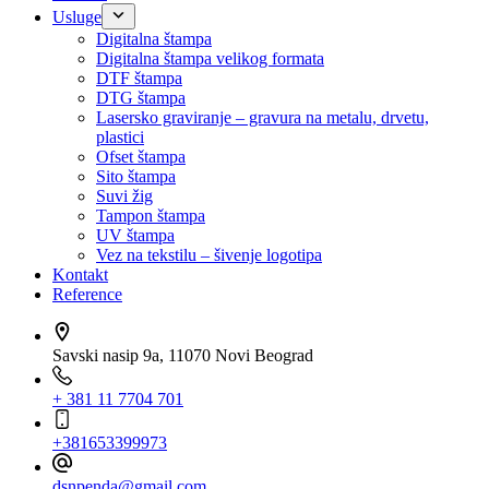
Usluge
Digitalna štampa
Digitalna štampa velikog formata
DTF štampa
DTG štampa
Lasersko graviranje – gravura na metalu, drvetu,
plastici
Ofset štampa
Sito štampa
Suvi žig
Tampon štampa
UV štampa
Vez na tekstilu – šivenje logotipa
Kontakt
Reference
Savski nasip 9a, 11070 Novi Beograd
+ 381 11 7704 701
+381653399973
dsnpenda@gmail.com