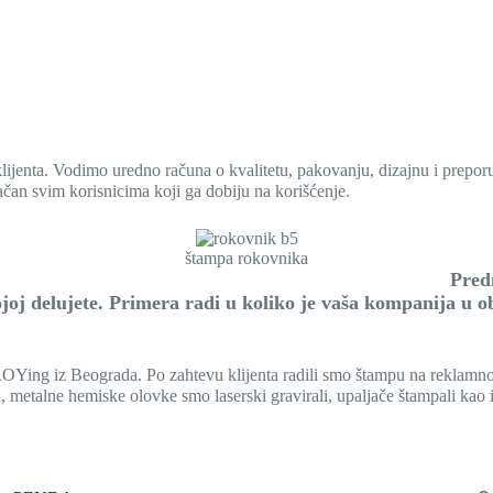
lijenta. Vodimo uredno računa o kvalitetu, pakovanju, dizajnu i prepo
lačan svim korisnicima koji ga dobiju na korišćenje.
štampa rokovnika
lasti delovanja. Prednost veli
kojoj delujete. Primera radi u koliko je vaša kompanija u 
Ying iz Beograda. Po zahtevu klijenta radili smo štampu na reklamnom
etalne hemiske olovke smo laserski gravirali, upaljače štampali kao i z