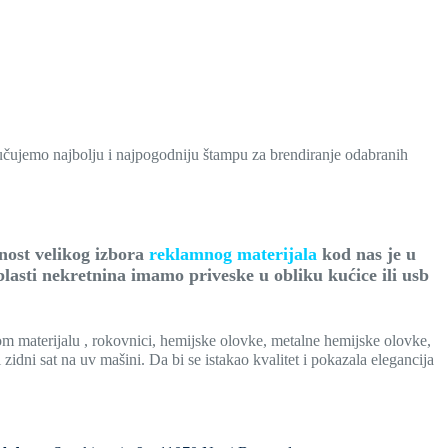
ručujemo najbolju i najpogodniju štampu za brendiranje odabranih
kog izbora
reklamnog materijala
kod nas je u
oblasti nekretnina imamo priveske u obliku kućice ili usb
 materijalu , rokovnici, hemijske olovke, metalne hemijske olovke,
idni sat na uv mašini. Da bi se istakao kvalitet i pokazala elegancija