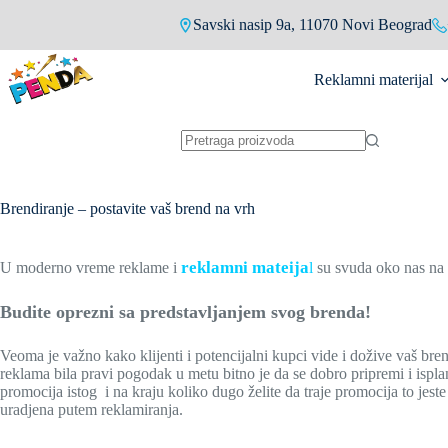
Skip
Savski nasip 9a, 11070 Novi Beograd
to
content
Reklamni materijal
No
results
Brendiranje – postavite vaš brend na vrh
reklamni mateij
a
U moderno vreme reklame i
l
su svuda oko nas na s
Budite oprezni sa predstavljanjem svog brenda!
Veoma je važno kako klijenti i potencijalni kupci vide i dožive vaš bre
reklama bila pravi pogodak u metu bitno je da se dobro pripremi i isplani
promocija istog i na kraju koliko dugo želite da traje promocija to jes
uradjena putem reklamiranja.