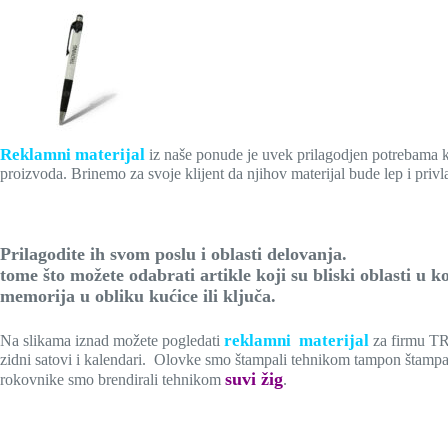
Reklamni materijal
iz naše ponude je uvek prilagodjen potrebama k
proizvoda. Brinemo za svoje klijent da njihov materijal bude lep i priv
Prilagodite ih svom poslu i ob
tome što možete odabrati artikle koji su bliski oblasti u 
memorija u obliku kućice ili ključa.
reklamni materijal
Na slikama iznad možete pogledati
za firmu TRO
zidni satovi i kalendari. Olovke smo štampali tehnikom tampon štampa, m
suvi žig
rokovnike smo brendirali tehnikom
.