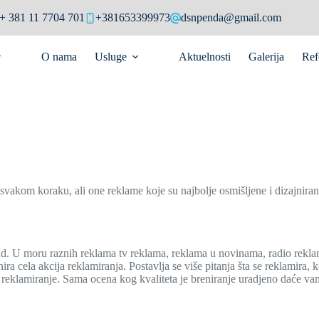
+ 381 11 7704 701
+381653399973
dsnpenda@gmail.com
O nama
Usluge
Aktuelnosti
Galerija
Ref
vakom koraku, ali one reklame koje su najbolje osmišljene i dizajnira
nd. U moru raznih reklama tv reklama, reklama u novinama, radio reklame
ra cela akcija reklamiranja. Postavlja se više pitanja šta se reklamira, k
te reklamiranje. Sama ocena kog kvaliteta je breniranje uradjeno daće va