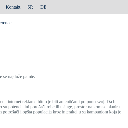
Kontakt
SR
DE
erence
ne se najduže pamte.
 i internet reklama bitno je biti autentičan i potpuno svoj. Da bi
o su potencijalni porošači robe ili usluge, prostor na kom se planira
m potrošači i opšta populacija kroz interakciju sa kampanjom koja je