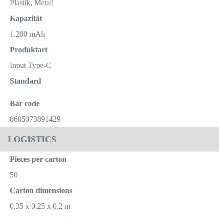
Plastik, Metall
Kapazität
1.200 mAh
Produktart
Input Type-C
Standard
Bar code
8605073891429
LOGISTICS
Pieces per carton
50
Carton dimensions
0.35 x 0.25 x 0.2 m