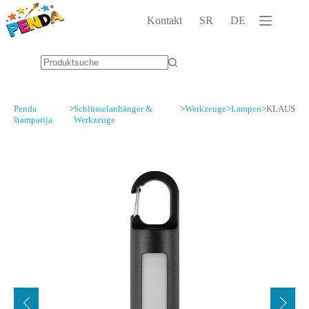
Zum
Inhalt
Kontakt
SR
DE
springen
Keine
Ergebnisse
Penda
>
Schlüsselanhänger &
>
Werkzeuge
>
Lampen
>
KLAUS
štamparija
Werkzeuge