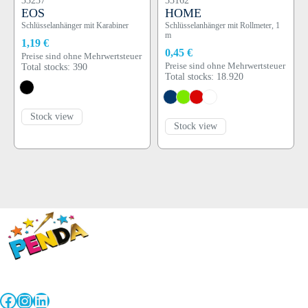
33237
33162
EOS
HOME
Schlüsselanhänger mit Karabiner
Schlüsselanhänger mit Rollmeter, 1
m
1,19 €
0,45 €
Preise sind ohne Mehrwertsteuer
Preise sind ohne Mehrwertsteuer
Total stocks: 390
Total stocks: 18.920
Stock view
Stock view
Facebook
Instagram
LinkedIn