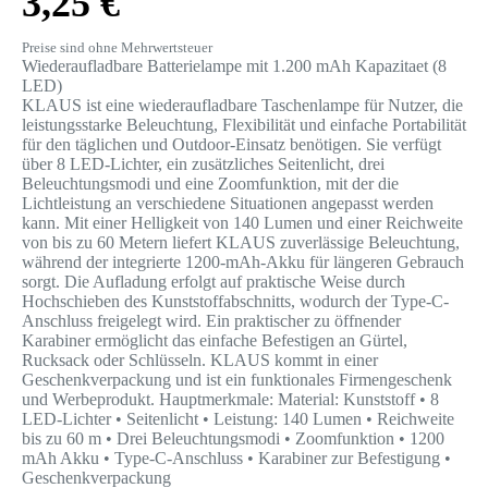
3,25 €
Preise sind ohne Mehrwertsteuer
Wiederaufladbare Batterielampe mit 1.200 mAh Kapazitaet (8
LED)
KLAUS ist eine wiederaufladbare Taschenlampe für Nutzer, die
leistungsstarke Beleuchtung, Flexibilität und einfache Portabilität
für den täglichen und Outdoor-Einsatz benötigen. Sie verfügt
über 8 LED-Lichter, ein zusätzliches Seitenlicht, drei
Beleuchtungsmodi und eine Zoomfunktion, mit der die
Lichtleistung an verschiedene Situationen angepasst werden
kann. Mit einer Helligkeit von 140 Lumen und einer Reichweite
von bis zu 60 Metern liefert KLAUS zuverlässige Beleuchtung,
während der integrierte 1200-mAh-Akku für längeren Gebrauch
sorgt. Die Aufladung erfolgt auf praktische Weise durch
Hochschieben des Kunststoffabschnitts, wodurch der Type-C-
Anschluss freigelegt wird. Ein praktischer zu öffnender
Karabiner ermöglicht das einfache Befestigen an Gürtel,
Rucksack oder Schlüsseln. KLAUS kommt in einer
Geschenkverpackung und ist ein funktionales Firmengeschenk
und Werbeprodukt. Hauptmerkmale: Material: Kunststoff • 8
LED-Lichter • Seitenlicht • Leistung: 140 Lumen • Reichweite
bis zu 60 m • Drei Beleuchtungsmodi • Zoomfunktion • 1200
mAh Akku • Type-C-Anschluss • Karabiner zur Befestigung •
Geschenkverpackung