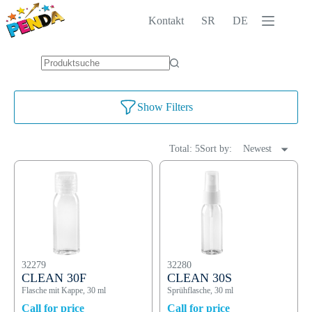
Zum
Inhalt
Kontakt
SR
DE
springen
Keine
Ergebnisse
Show Filters
Total: 5
Sort by:
Newest
32279
32280
CLEAN 30F
CLEAN 30S
Flasche mit Kappe, 30 ml
Sprühflasche, 30 ml
Call for price
Call for price