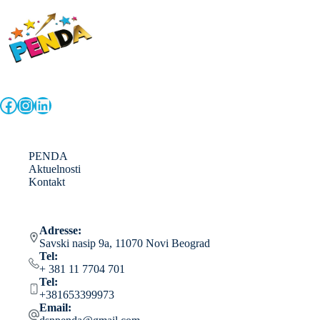
Facebook
Instagram
LinkedIn
PENDA
Aktuelnosti
Kontakt
Adresse:
Savski nasip 9a, 11070 Novi Beograd
Tel:
+ 381 11 7704 701
Tel:
+381653399973
Email: