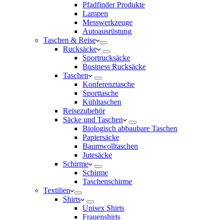
Pfadfinder Produkte
Lampen
Messwerkzeuge
Autoausrüstung
Taschen & Reise
Rucksäcke
Sportrucksäcke
Business Rucksäcke
Taschen
Konferenztasche
Sporttasche
Kühltaschen
Reisezubehör
Säcke und Taschen
Biologisch abbaubare Taschen
Papiersäcke
Baumwolltaschen
Jutesäcke
Schirme
Schirme
Taschenschirme
Textilien
Shirts
Unisex Shirts
Frauenshirts