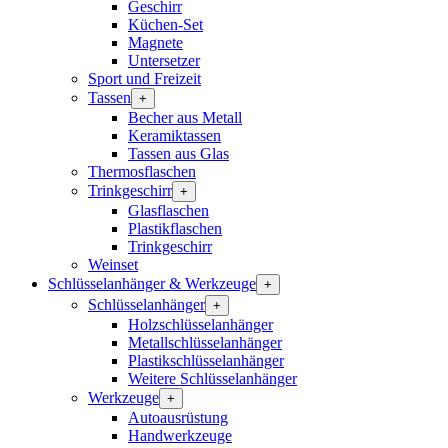
Geschirr
Küchen-Set
Magnete
Untersetzer
Sport und Freizeit
Tassen
+
Becher aus Metall
Keramiktassen
Tassen aus Glas
Thermosflaschen
Trinkgeschirr
+
Glasflaschen
Plastikflaschen
Trinkgeschirr
Weinset
Schlüsselanhänger & Werkzeuge
+
Schlüsselanhänger
+
Holzschlüsselanhänger
Metallschlüsselanhänger
Plastikschlüsselanhänger
Weitere Schlüsselanhänger
Werkzeuge
+
Autoausrüstung
Handwerkzeuge