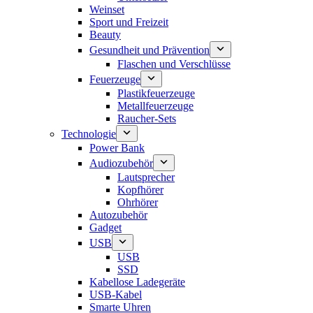
Weinset
Sport und Freizeit
Beauty
Gesundheit und Prävention
Flaschen und Verschlüsse
Feuerzeuge
Plastikfeuerzeuge
Metallfeuerzeuge
Raucher-Sets
Technologie
Power Bank
Audiozubehör
Lautsprecher
Kopfhörer
Ohrhörer
Autozubehör
Gadget
USB
USB
SSD
Kabellose Ladegeräte
USB-Kabel
Smarte Uhren