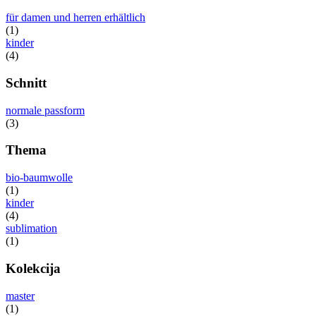
für damen und herren erhältlich
(1)
kinder
(4)
Schnitt
normale passform
(3)
Thema
bio-baumwolle
(1)
kinder
(4)
sublimation
(1)
Kolekcija
master
(1)