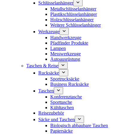
Schlüsselanhänger
Metallschlüsselanhänger
Plastikschlüsselanhänger
Holzschlüsselanhänger
Weitere Schlüsselanhänger
Werkzeuge
Handwerkzeuge
Pfadfinder Produkte
Lampen
Messwerkzeuge
Autoausrüstung
Taschen & Reise
Rucksäcke
Sportrucksäcke
Business Rucksäcke
Taschen
Konferenztasche
Sporttasche
Kühltaschen
Reisezubehör
Säcke und Taschen
Biologisch abbaubare Taschen
Papiersäcke