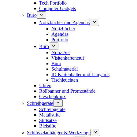
Tech Portfolio
Computer-Gadgets
Büro
Notizbücher und Agendas
Notizbücher
Agendas
Portfolio
Büro
Notiz-Set
Visitenkartenetui
Büro
Schulmaterial
ID Kartenhalter und Lanyards
Tischleuchten
Uhren
Rollbanner und Promostände
Geschenkbox
Schreibgeräte
Schreibgeräte
Metallstifte
Stiftsätze
Bleistifte
Schlüsselanhänger & Werkzeuge