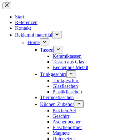
Zum
Inhalt
springen
Start
Referenzen
Kontakt
Reklamni materijal
Home
Tassen
Keramiktassen
Tassen aus Glas
Becher aus Metall
Trinkgeschirr
Trinkgeschirr
Glasflaschen
Plastikflaschen
Thermosflaschen
Küchen-Zubehör
Küchen-Set
Geschirr
Aschenbecher
Flaschenöffner
Magnete
Untersetzer