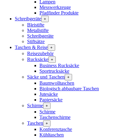
Lampen
Messwerkzeuge
Pfadfinder Produkte
Schreibgeräte
+
Bleistifte
Metallstifte
Schreibgeräte
Stiftsätze
Taschen & Reise
+
Reisezubehör
Rucksäcke
+
Business Rucksäcke
Sportrucksäcke
Säcke und Taschen
+
Baumwolltaschen
Biologisch abbaubare Taschen
Jutesäcke
Papiersäcke
Schirme
+
Schirme
Taschenschirme
Taschen
+
Konferenztasche
Kühltaschen