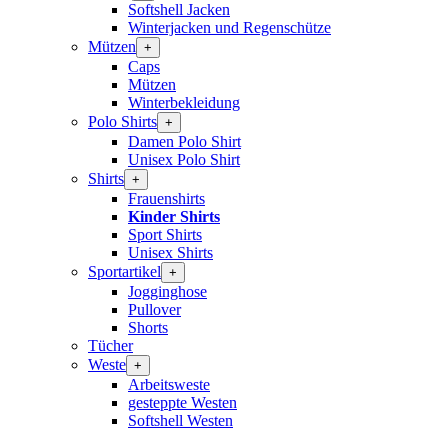
Softshell Jacken
Winterjacken und Regenschütze
Mützen
+
Caps
Mützen
Winterbekleidung
Polo Shirts
+
Damen Polo Shirt
Unisex Polo Shirt
Shirts
+
Frauenshirts
Kinder Shirts
Sport Shirts
Unisex Shirts
Sportartikel
+
Jogginghose
Pullover
Shorts
Tücher
Weste
+
Arbeitsweste
gesteppte Westen
Softshell Westen