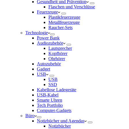
Gesundheit und Prävention
Flaschen und Verschlüsse
Feuerzeuge
Plastikfeuerzeuge
Metallfeuerzeuge
Raucher-Sets
Technologie
Power Bank
Audiozubehör
Lautsprecher
Kopfhörer
Ohrhörer
Autozubehör
Gadget
USB
USB
SSD
Kabellose Ladegeräte
USB-Kabel
Smarte Uhren
Tech Portfolio
Computer-Gadgets
Büro
Notizbücher und Agendas
Notizbücher