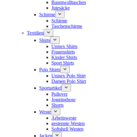
Baumwolltaschen
Jutesäcke
Schirme
Schirme
Taschenschirme
Textilien
Shirts
Unisex Shirts
Frauenshirts
Kinder Shirts
Sport Shirts
Polo Shirts
Unisex Polo Shirt
Damen Polo Shirt
Sportartikel
Pullover
Jogginghose
Shorts
Weste
Arbeitsweste
gesteppte Westen
Softshell Westen
Jacken