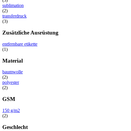
(3)
sublimation
(2)
transferdruck
(3)
Zusätzliche Ausrüstung
entfernbare etikette
(1)
Material
baumwolle
(2)
polyester
(2)
GSM
150 g/m2
(2)
Geschlecht