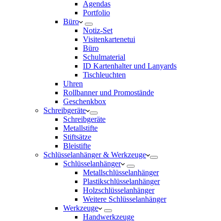
Agendas
Portfolio
Büro
Notiz-Set
Visitenkartenetui
Büro
Schulmaterial
ID Kartenhalter und Lanyards
Tischleuchten
Uhren
Rollbanner und Promostände
Geschenkbox
Schreibgeräte
Schreibgeräte
Metallstifte
Stiftsätze
Bleistifte
Schlüsselanhänger & Werkzeuge
Schlüsselanhänger
Metallschlüsselanhänger
Plastikschlüsselanhänger
Holzschlüsselanhänger
Weitere Schlüsselanhänger
Werkzeuge
Handwerkzeuge