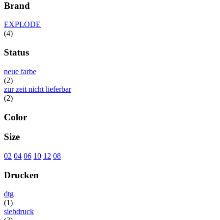
Brand
EXPLODE
(4)
Status
neue farbe
(2)
zur zeit nicht lieferbar
(2)
Color
Size
02
04
06
10
12
08
Drucken
dtg
(1)
siebdruck