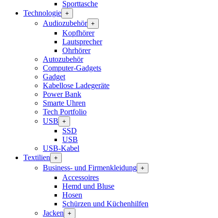
Sporttasche
Technologie
+
Audiozubehör
+
Kopfhörer
Lautsprecher
Ohrhörer
Autozubehör
Computer-Gadgets
Gadget
Kabellose Ladegeräte
Power Bank
Smarte Uhren
Tech Portfolio
USB
+
SSD
USB
USB-Kabel
Textilien
+
Business- und Firmenkleidung
+
Accessoires
Hemd und Bluse
Hosen
Schürzen und Küchenhilfen
Jacken
+