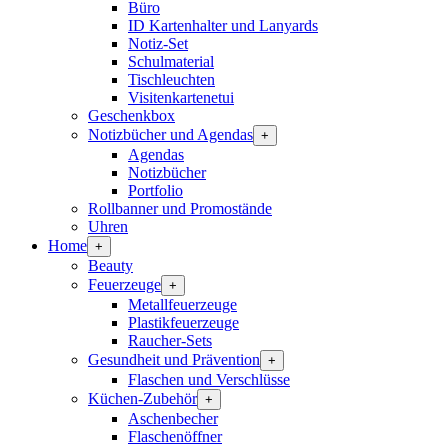
Büro
ID Kartenhalter und Lanyards
Notiz-Set
Schulmaterial
Tischleuchten
Visitenkartenetui
Geschenkbox
Notizbücher und Agendas
+
Agendas
Notizbücher
Portfolio
Rollbanner und Promostände
Uhren
Home
+
Beauty
Feuerzeuge
+
Metallfeuerzeuge
Plastikfeuerzeuge
Raucher-Sets
Gesundheit und Prävention
+
Flaschen und Verschlüsse
Küchen-Zubehör
+
Aschenbecher
Flaschenöffner