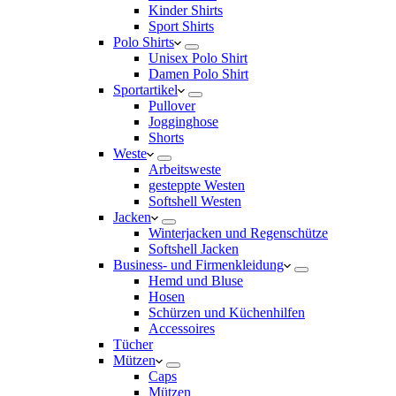
Kinder Shirts
Sport Shirts
Polo Shirts
Unisex Polo Shirt
Damen Polo Shirt
Sportartikel
Pullover
Jogginghose
Shorts
Weste
Arbeitsweste
gesteppte Westen
Softshell Westen
Jacken
Winterjacken und Regenschütze
Softshell Jacken
Business- und Firmenkleidung
Hemd und Bluse
Hosen
Schürzen und Küchenhilfen
Accessoires
Tücher
Mützen
Caps
Mützen