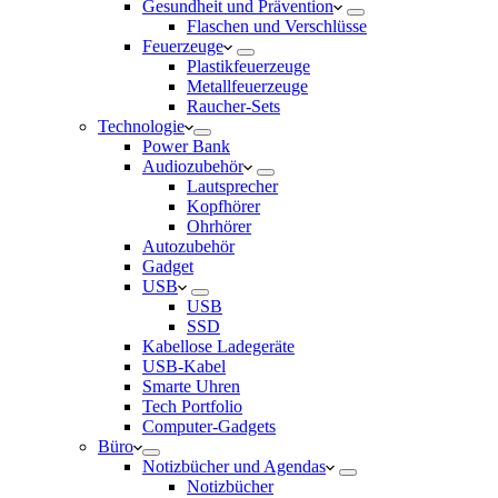
Gesundheit und Prävention
Flaschen und Verschlüsse
Feuerzeuge
Plastikfeuerzeuge
Metallfeuerzeuge
Raucher-Sets
Technologie
Power Bank
Audiozubehör
Lautsprecher
Kopfhörer
Ohrhörer
Autozubehör
Gadget
USB
USB
SSD
Kabellose Ladegeräte
USB-Kabel
Smarte Uhren
Tech Portfolio
Computer-Gadgets
Büro
Notizbücher und Agendas
Notizbücher