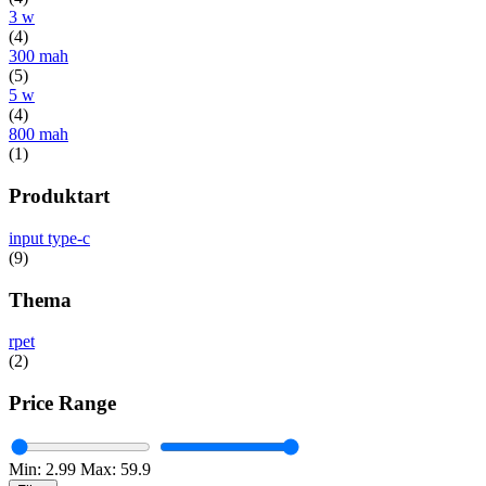
3 w
(4)
300 mah
(5)
5 w
(4)
800 mah
(1)
Produktart
input type-c
(9)
Thema
rpet
(2)
Price Range
Min:
2.99
Max:
59.9