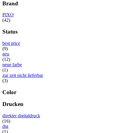
Brand
PIXO
(42)
Status
best price
(9)
neu
(12)
neue farbe
(1)
zur zeit nicht lieferbar
(3)
Color
Drucken
direkter digitaldruck
(16)
dtg
(1)