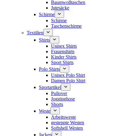
Baumwolltaschen
Jutesäcke
Schirme
Schirme
Taschenschirme
Textilien
Shirts
Unisex Shirts
Frauenshirts
Kinder Shirts
Sport Shirts
Polo Shirts
Unisex Polo Shirt
Damen Polo Shirt
Sportartikel
Pullover
Jogginghose
Shorts
Weste
Arbeitsweste
gesteppte Westen
Softshell Westen
Jacken