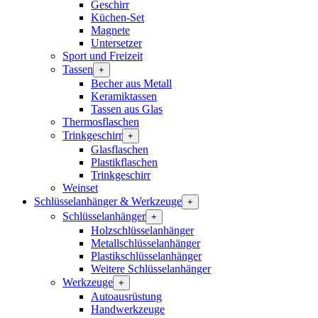
Geschirr
Küchen-Set
Magnete
Untersetzer
Sport und Freizeit
Tassen
+
Becher aus Metall
Keramiktassen
Tassen aus Glas
Thermosflaschen
Trinkgeschirr
+
Glasflaschen
Plastikflaschen
Trinkgeschirr
Weinset
Schlüsselanhänger & Werkzeuge
+
Schlüsselanhänger
+
Holzschlüsselanhänger
Metallschlüsselanhänger
Plastikschlüsselanhänger
Weitere Schlüsselanhänger
Werkzeuge
+
Autoausrüstung
Handwerkzeuge