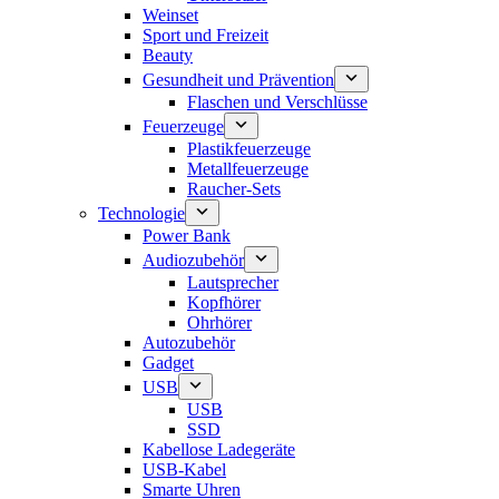
Weinset
Sport und Freizeit
Beauty
Gesundheit und Prävention
Flaschen und Verschlüsse
Feuerzeuge
Plastikfeuerzeuge
Metallfeuerzeuge
Raucher-Sets
Technologie
Power Bank
Audiozubehör
Lautsprecher
Kopfhörer
Ohrhörer
Autozubehör
Gadget
USB
USB
SSD
Kabellose Ladegeräte
USB-Kabel
Smarte Uhren