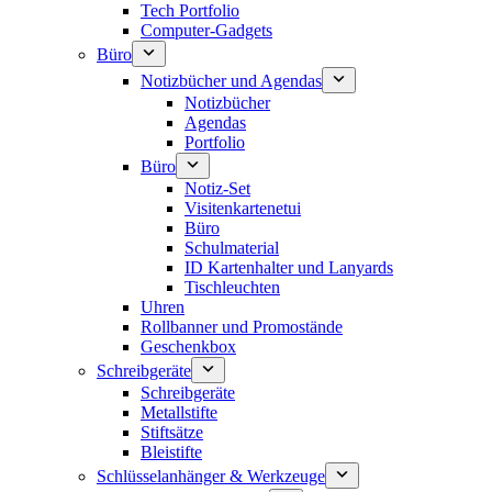
Tech Portfolio
Computer-Gadgets
Büro
Notizbücher und Agendas
Notizbücher
Agendas
Portfolio
Büro
Notiz-Set
Visitenkartenetui
Büro
Schulmaterial
ID Kartenhalter und Lanyards
Tischleuchten
Uhren
Rollbanner und Promostände
Geschenkbox
Schreibgeräte
Schreibgeräte
Metallstifte
Stiftsätze
Bleistifte
Schlüsselanhänger & Werkzeuge