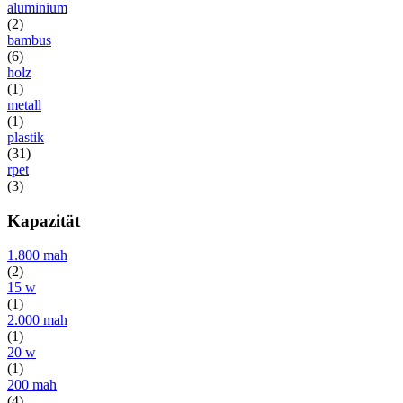
aluminium
(2)
bambus
(6)
holz
(1)
metall
(1)
plastik
(31)
rpet
(3)
Kapazität
1.800 mah
(2)
15 w
(1)
2.000 mah
(1)
20 w
(1)
200 mah
(4)