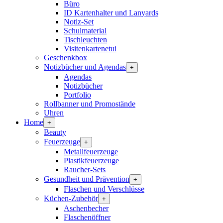
Büro
ID Kartenhalter und Lanyards
Notiz-Set
Schulmaterial
Tischleuchten
Visitenkartenetui
Geschenkbox
Notizbücher und Agendas
+
Agendas
Notizbücher
Portfolio
Rollbanner und Promostände
Uhren
Home
+
Beauty
Feuerzeuge
+
Metallfeuerzeuge
Plastikfeuerzeuge
Raucher-Sets
Gesundheit und Prävention
+
Flaschen und Verschlüsse
Küchen-Zubehör
+
Aschenbecher
Flaschenöffner