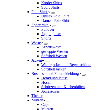
Kinder Shirts
Sport Shirts
Polo Shirts
Unisex Polo Shirt
Damen Polo Shirt
Sportartikel
Pullover
Jogginghose
Shorts
Weste
Arbeitsweste
gesteppte Westen
Softshell Westen
Jacken
Winterjacken und Regenschütze
Softshell Jacken
Business- und Firmenkleidung
Hemd und Bluse
Hosen
Schürzen und Küchenhilfen
Accessoires
Tücher
Mützen
Caps
Mützen