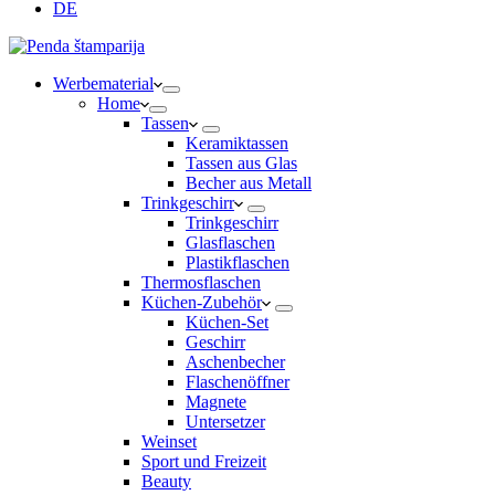
DE
Werbematerial
Home
Tassen
Keramiktassen
Tassen aus Glas
Becher aus Metall
Trinkgeschirr
Trinkgeschirr
Glasflaschen
Plastikflaschen
Thermosflaschen
Küchen-Zubehör
Küchen-Set
Geschirr
Aschenbecher
Flaschenöffner
Magnete
Untersetzer
Weinset
Sport und Freizeit
Beauty