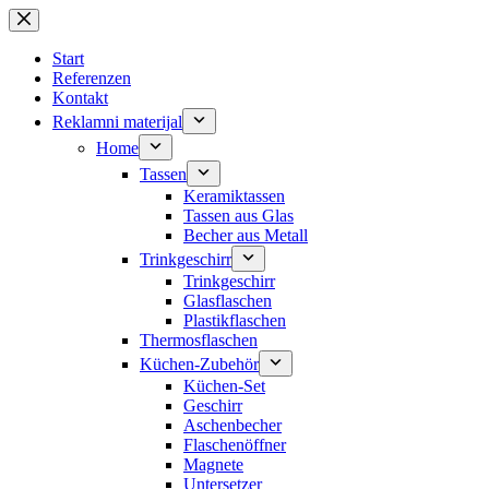
Zum
Inhalt
springen
Start
Referenzen
Kontakt
Reklamni materijal
Home
Tassen
Keramiktassen
Tassen aus Glas
Becher aus Metall
Trinkgeschirr
Trinkgeschirr
Glasflaschen
Plastikflaschen
Thermosflaschen
Küchen-Zubehör
Küchen-Set
Geschirr
Aschenbecher
Flaschenöffner
Magnete
Untersetzer