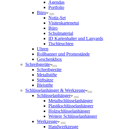
Agendas
Portfolio
Büro
Notiz-Set
Visitenkartenetui
Büro
Schulmaterial
ID Kartenhalter und Lanyards
Tischleuchten
Uhren
Rollbanner und Promostände
Geschenkbox
Schreibgeräte
Schreibgeräte
Metallstifte
Stiftsätze
Bleistifte
Schlüsselanhänger & Werkzeuge
Schlüsselanhänger
Metallschlüsselanhänger
Plastikschlüsselanhänger
Holzschlüsselanhänger
Weitere Schlüsselanhänger
Werkzeuge
Handwerkzeuge