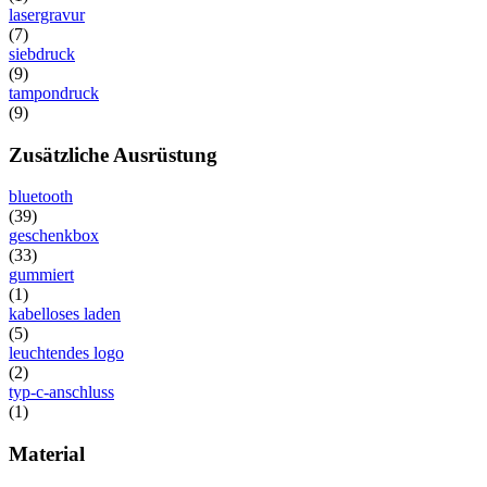
lasergravur
(7)
siebdruck
(9)
tampondruck
(9)
Zusätzliche Ausrüstung
bluetooth
(39)
geschenkbox
(33)
gummiert
(1)
kabelloses laden
(5)
leuchtendes logo
(2)
typ-c-anschluss
(1)
Material