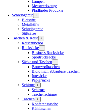
Lampen
Messwerkzeuge
Pfadfinder Produkte
Schreibgeräte
+
Bleistifte
Metallstifte
Schreibgeräte
Stiftsätze
Taschen & Reise
+
Reisezubehör
Rucksäcke
+
Business Rucksäcke
Sportrucksäcke
Säcke und Taschen
+
Baumwolltaschen
Biologisch abbaubare Taschen
Jutesäcke
Papiersäcke
Schirme
+
Schirme
Taschenschirme
Taschen
+
Konferenztasche
Kühltaschen