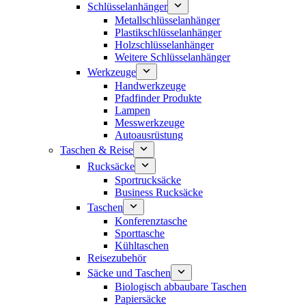
Schlüsselanhänger
Metallschlüsselanhänger
Plastikschlüsselanhänger
Holzschlüsselanhänger
Weitere Schlüsselanhänger
Werkzeuge
Handwerkzeuge
Pfadfinder Produkte
Lampen
Messwerkzeuge
Autoausrüstung
Taschen & Reise
Rucksäcke
Sportrucksäcke
Business Rucksäcke
Taschen
Konferenztasche
Sporttasche
Kühltaschen
Reisezubehör
Säcke und Taschen
Biologisch abbaubare Taschen
Papiersäcke