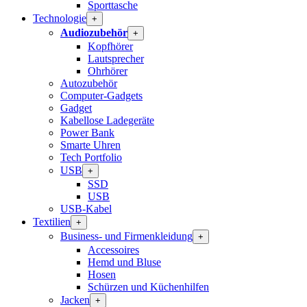
Sporttasche
Technologie
+
Audiozubehör
+
Kopfhörer
Lautsprecher
Ohrhörer
Autozubehör
Computer-Gadgets
Gadget
Kabellose Ladegeräte
Power Bank
Smarte Uhren
Tech Portfolio
USB
+
SSD
USB
USB-Kabel
Textilien
+
Business- und Firmenkleidung
+
Accessoires
Hemd und Bluse
Hosen
Schürzen und Küchenhilfen
Jacken
+