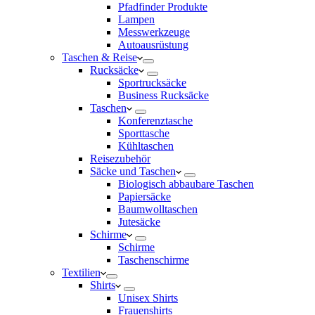
Pfadfinder Produkte
Lampen
Messwerkzeuge
Autoausrüstung
Taschen & Reise
Rucksäcke
Sportrucksäcke
Business Rucksäcke
Taschen
Konferenztasche
Sporttasche
Kühltaschen
Reisezubehör
Säcke und Taschen
Biologisch abbaubare Taschen
Papiersäcke
Baumwolltaschen
Jutesäcke
Schirme
Schirme
Taschenschirme
Textilien
Shirts
Unisex Shirts
Frauenshirts