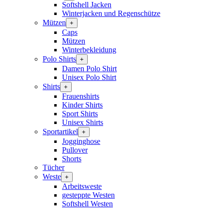
Softshell Jacken
Winterjacken und Regenschütze
Mützen
+
Caps
Mützen
Winterbekleidung
Polo Shirts
+
Damen Polo Shirt
Unisex Polo Shirt
Shirts
+
Frauenshirts
Kinder Shirts
Sport Shirts
Unisex Shirts
Sportartikel
+
Jogginghose
Pullover
Shorts
Tücher
Weste
+
Arbeitsweste
gesteppte Westen
Softshell Westen