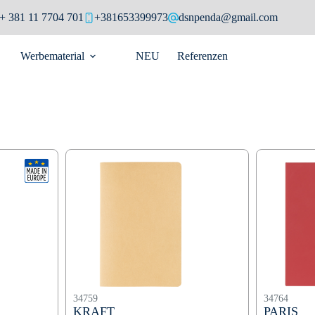
+ 381 11 7704 701
+381653399973
dsnpenda@gmail.com
Werbematerial
NEU
Referenzen
34759
34764
KRAFT
PARIS