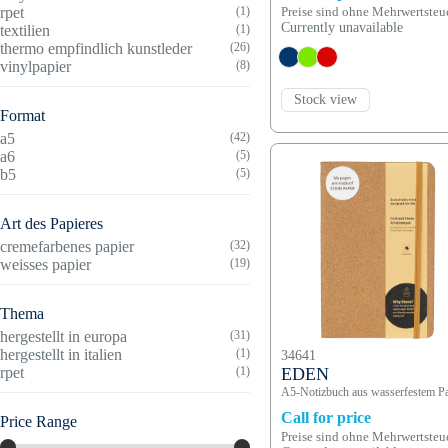
rpet
(1)
Preise sind ohne Mehrwertsteu
Currently unavailable
textilien
(1)
thermo empfindlich kunstleder
(26)
vinylpapier
(8)
Stock view
Format
a5
(42)
a6
(5)
b5
(5)
Art des Papieres
cremefarbenes papier
(32)
weisses papier
(19)
Thema
hergestellt in europa
(31)
hergestellt in italien
(1)
34641
rpet
(1)
EDEN
A5-Notizbuch aus wasserfestem Pa
Call for price
Price Range
Preise sind ohne Mehrwertsteu