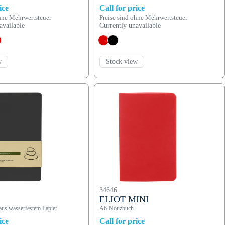
ice
Call for price
ohne Mehrwertsteuer
Preise sind ohne Mehrwertsteuer
available
Currently unavailable
w
Stock view
34646
ELIOT MINI
us wasserfestem Papier
A6-Notizbuch
ice
Call for price