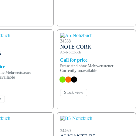
34538
NOTE CORK
A5-Notizbuch
5
Call for price
Preise sind ohne Mehrwertsteuer
ice
Currently unavailable
ohne Mehrwertsteuer
available
Stock view
w
34460