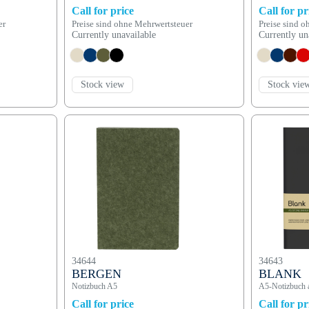
Call for price
Call for pr
er
Preise sind ohne Mehrwertsteuer
Preise sind 
Currently unavailable
Currently un
Stock view
Stock vie
34644
34643
BERGEN
BLANK
Notizbuch A5
A5-Notizbuch a
Call for price
Call for pr