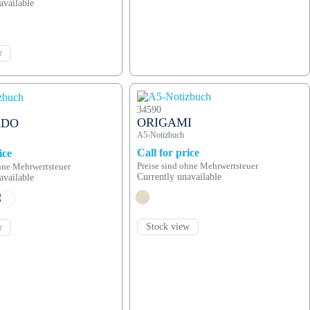
available
w
34590
ORIGAMI
ADO
A5-Notizbuch
Call for price
ice
Preise sind ohne Mehrwertsteuer
ohne Mehrwertsteuer
Currently unavailable
available
Stock view
w