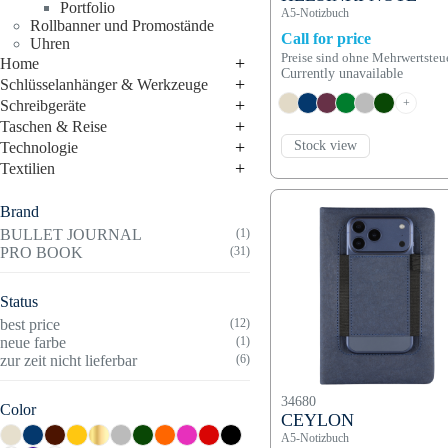
Portfolio
A5-Notizbuch
Rollbanner und Promostände
Call for price
Uhren
Preise sind ohne Mehrwertsteu
+
Home
Currently unavailable
+
Schlüsselanhänger & Werkzeuge
+
+
Schreibgeräte
+
Taschen & Reise
+
Stock view
Technologie
+
Textilien
Brand
BULLET JOURNAL
(1)
PRO BOOK
(31)
Status
best price
(12)
neue farbe
(1)
zur zeit nicht lieferbar
(6)
34680
Color
CEYLON
A5-Notizbuch