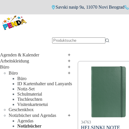
Zum
Savski nasip 9a, 11070 Novi Beograd
Inhalt
springen
Keine
Ergebnisse
+
Agenden & Kalender
+
Arbeitskleidung
+
Büro
+
Büro
Büro
ID Kartenhalter und Lanyards
Notiz-Set
Schulmaterial
Tischleuchten
Visitenkartenetui
Geschenkbox
+
Notizbücher und Agendas
Agendas
34763
Notizbücher
HELSINKI NOTE