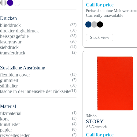
Call for price
Preise sind ohne Mehrwertsteu
Currently unavailable
Drucken
blinddruck
(32)
direkter digitaldruck
(50)
heissprägefolie
(35)
Stock view
lasergravur
(26)
siebdruck
(44)
transferdruck
(2)
Zusätzliche Ausrüstung
flexiblem cover
(13)
gummiert
(7)
stifthalter
(30)
tasche in der innenseite der rückseite
(11)
Material
filzmaterial
(1)
34653
kork
(3)
STORY
kunstleder
(4)
A5-Notizbuch
papier
(8)
Call for price
recyceltes leder
(2)