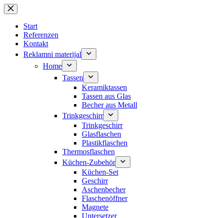
Zum
Inhalt
springen
Start
Referenzen
Kontakt
Reklamni materijal
Home
Tassen
Keramiktassen
Tassen aus Glas
Becher aus Metall
Trinkgeschirr
Trinkgeschirr
Glasflaschen
Plastikflaschen
Thermosflaschen
Küchen-Zubehör
Küchen-Set
Geschirr
Aschenbecher
Flaschenöffner
Magnete
Untersetzer