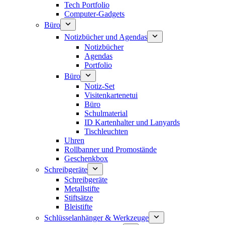
Tech Portfolio
Computer-Gadgets
Büro
Notizbücher und Agendas
Notizbücher
Agendas
Portfolio
Büro
Notiz-Set
Visitenkartenetui
Büro
Schulmaterial
ID Kartenhalter und Lanyards
Tischleuchten
Uhren
Rollbanner und Promostände
Geschenkbox
Schreibgeräte
Schreibgeräte
Metallstifte
Stiftsätze
Bleistifte
Schlüsselanhänger & Werkzeuge