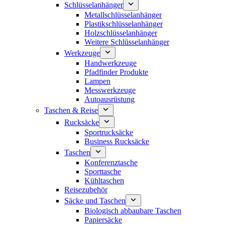
Schlüsselanhänger
Metallschlüsselanhänger
Plastikschlüsselanhänger
Holzschlüsselanhänger
Weitere Schlüsselanhänger
Werkzeuge
Handwerkzeuge
Pfadfinder Produkte
Lampen
Messwerkzeuge
Autoausrüstung
Taschen & Reise
Rucksäcke
Sportrucksäcke
Business Rucksäcke
Taschen
Konferenztasche
Sporttasche
Kühltaschen
Reisezubehör
Säcke und Taschen
Biologisch abbaubare Taschen
Papiersäcke