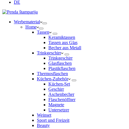
DE
Werbematerial
Home
Tassen
Keramiktassen
Tassen aus Glas
Becher aus Metall
Trinkgeschirr
Trinkgeschirr
Glasflaschen
Plastikflaschen
Thermosflaschen
Küchen-Zubehör
Küchen-Set
Geschirr
Aschenbecher
Flaschenöffner
Magnete
Untersetzer
Weinset
Sport und Freizeit
Beauty