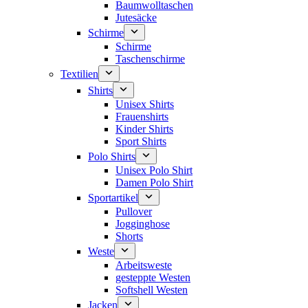
Baumwolltaschen
Jutesäcke
Schirme
Schirme
Taschenschirme
Textilien
Shirts
Unisex Shirts
Frauenshirts
Kinder Shirts
Sport Shirts
Polo Shirts
Unisex Polo Shirt
Damen Polo Shirt
Sportartikel
Pullover
Jogginghose
Shorts
Weste
Arbeitsweste
gesteppte Westen
Softshell Westen
Jacken