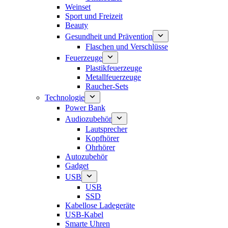
Weinset
Sport und Freizeit
Beauty
Gesundheit und Prävention
Flaschen und Verschlüsse
Feuerzeuge
Plastikfeuerzeuge
Metallfeuerzeuge
Raucher-Sets
Technologie
Power Bank
Audiozubehör
Lautsprecher
Kopfhörer
Ohrhörer
Autozubehör
Gadget
USB
USB
SSD
Kabellose Ladegeräte
USB-Kabel
Smarte Uhren