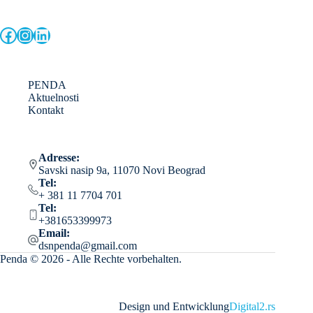
Facebook
Instagram
LinkedIn
PENDA
Aktuelnosti
Kontakt
Adresse:
Savski nasip 9a, 11070 Novi Beograd
Tel:
+ 381 11 7704 701
Tel:
+381653399973
Email:
dsnpenda@gmail.com
Penda © 2026 - Alle Rechte vorbehalten.
Design und Entwicklung
Digital2.rs