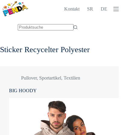
Zum
Inhalt
Kontakt
SR
DE
springen
Keine
Ergebnisse
Sticker
Recycelter Polyester
Pullover
,
Sportartikel
,
Textilien
BIG HOODY