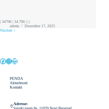
| 34706 | 34.706 | | |
admin
Dezember 17, 2025
Nächste
Facebook
Instagram
LinkedIn
PENDA
Aktuelnosti
Kontakt
Adresse:
Savski nasip 9a, 11070 Novi Beograd