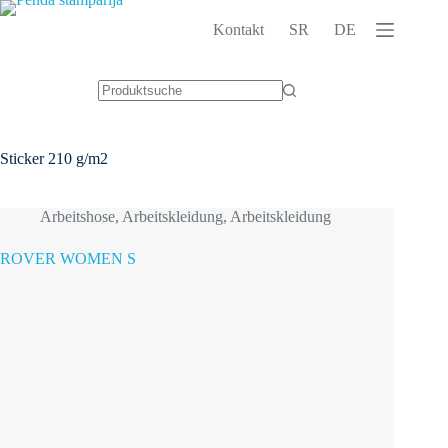
Zum
Inhalt
Kontakt
SR
DE
springen
Keine
Ergebnisse
Sticker
210 g/m2
Arbeitshose
,
Arbeitskleidung
,
Arbeitskleidung
ROVER WOMEN S