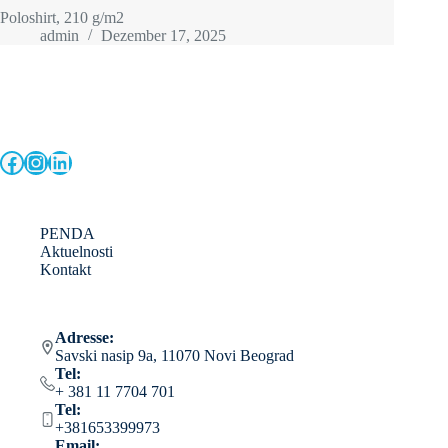
Poloshirt, 210 g/m2
admin
Dezember 17, 2025
Facebook
Instagram
LinkedIn
PENDA
Aktuelnosti
Kontakt
Adresse:
Savski nasip 9a, 11070 Novi Beograd
Tel:
+ 381 11 7704 701
Tel:
+381653399973
Email: