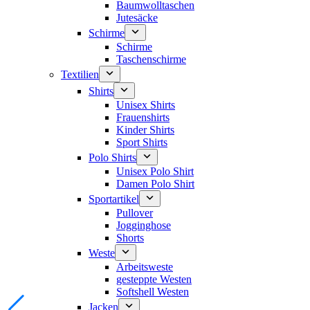
Baumwolltaschen
Jutesäcke
Schirme
Schirme
Taschenschirme
Textilien
Shirts
Unisex Shirts
Frauenshirts
Kinder Shirts
Sport Shirts
Polo Shirts
Unisex Polo Shirt
Damen Polo Shirt
Sportartikel
Pullover
Jogginghose
Shorts
Weste
Arbeitsweste
gesteppte Westen
Softshell Westen
Jacken