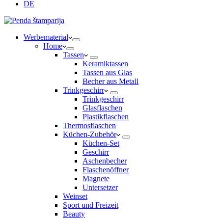
DE
Werbematerial
Home
Tassen
Keramiktassen
Tassen aus Glas
Becher aus Metall
Trinkgeschirr
Trinkgeschirr
Glasflaschen
Plastikflaschen
Thermosflaschen
Küchen-Zubehör
Küchen-Set
Geschirr
Aschenbecher
Flaschenöffner
Magnete
Untersetzer
Weinset
Sport und Freizeit
Beauty