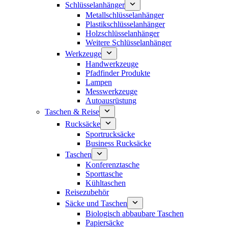
Schlüsselanhänger
Metallschlüsselanhänger
Plastikschlüsselanhänger
Holzschlüsselanhänger
Weitere Schlüsselanhänger
Werkzeuge
Handwerkzeuge
Pfadfinder Produkte
Lampen
Messwerkzeuge
Autoausrüstung
Taschen & Reise
Rucksäcke
Sportrucksäcke
Business Rucksäcke
Taschen
Konferenztasche
Sporttasche
Kühltaschen
Reisezubehör
Säcke und Taschen
Biologisch abbaubare Taschen
Papiersäcke