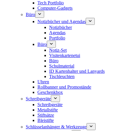
Tech Portfolio
Computer-Gadgets
Büro
Notizbücher und Agendas
Notizbücher
Agendas
Portfolio
Büro
Notiz-Set
Visitenkartenetui
Büro
Schulmaterial
ID Kartenhalter und Lanyards
Tischleuchten
Uhren
Rollbanner und Promostände
Geschenkbox
Schreibgeräte
Schreibgeräte
Metallstifte
Stiftsätze
Bleistifte
Schlüsselanhänger & Werkzeuge