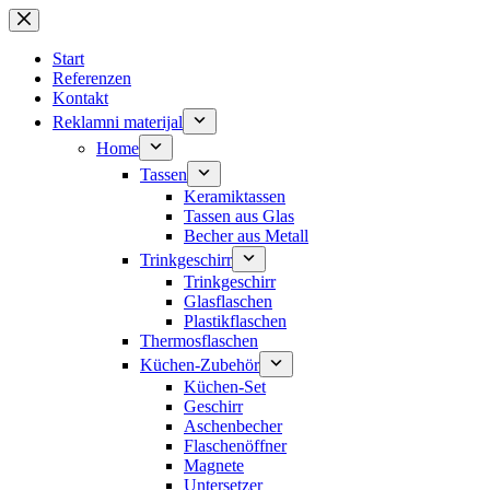
Zum
Inhalt
springen
Start
Referenzen
Kontakt
Reklamni materijal
Home
Tassen
Keramiktassen
Tassen aus Glas
Becher aus Metall
Trinkgeschirr
Trinkgeschirr
Glasflaschen
Plastikflaschen
Thermosflaschen
Küchen-Zubehör
Küchen-Set
Geschirr
Aschenbecher
Flaschenöffner
Magnete
Untersetzer