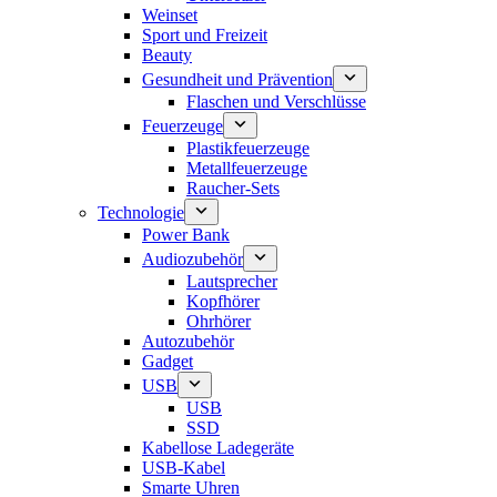
Weinset
Sport und Freizeit
Beauty
Gesundheit und Prävention
Flaschen und Verschlüsse
Feuerzeuge
Plastikfeuerzeuge
Metallfeuerzeuge
Raucher-Sets
Technologie
Power Bank
Audiozubehör
Lautsprecher
Kopfhörer
Ohrhörer
Autozubehör
Gadget
USB
USB
SSD
Kabellose Ladegeräte
USB-Kabel
Smarte Uhren