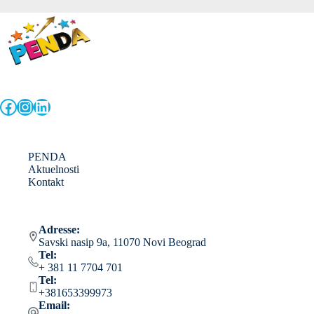
Facebook
Instagram
LinkedIn
PENDA
Aktuelnosti
Kontakt
Adresse:
Savski nasip 9a, 11070 Novi Beograd
Tel:
+ 381 11 7704 701
Tel:
+381653399973
Email: