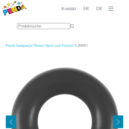
Zum
Inhalt
Kontakt
SR
DE
springen
Keine
Ergebnisse
Penda štamparija
>
Home
>
Sport und Freizeit
>
LIMBO