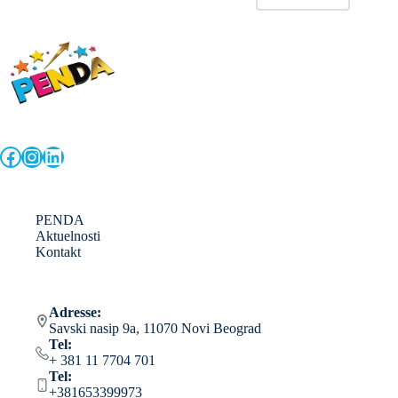
Facebook
Instagram
LinkedIn
PENDA
Aktuelnosti
Kontakt
Adresse:
Savski nasip 9a, 11070 Novi Beograd
Tel:
+ 381 11 7704 701
Tel:
+381653399973