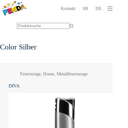
Zum
Inhalt
Kontakt
SR
DE
springen
Keine
Ergebnisse
Color
Silber
Feuerzeuge
,
Home
,
Metallfeuerzeuge
DIVA