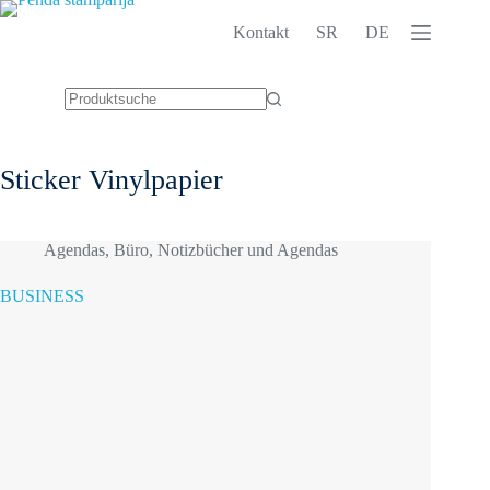
Zum
Inhalt
Kontakt
SR
DE
springen
Keine
Ergebnisse
Sticker
Vinylpapier
Agendas
,
Büro
,
Notizbücher und Agendas
BUSINESS