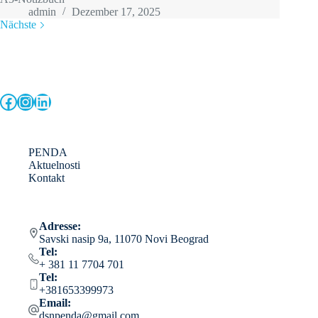
admin
Dezember 17, 2025
Nächste
Facebook
Instagram
LinkedIn
PENDA
Aktuelnosti
Kontakt
Adresse:
Savski nasip 9a, 11070 Novi Beograd
Tel:
+ 381 11 7704 701
Tel:
+381653399973
Email:
dsnpenda@gmail.com