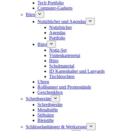
Tech Portfolio
Computer-Gadgets
Büro
Notizbücher und Agendas
Notizbücher
Agendas
Portfolio
Büro
Notiz-Set
Visitenkartenetui
Büro
Schulmaterial
ID Kartenhalter und Lanyards
Tischleuchten
Uhren
Rollbanner und Promostände
Geschenkbox
Schreibgeräte
Schreibgeräte
Metallstifte
Stiftsätze
Bleistifte
Schlüsselanhänger & Werkzeuge