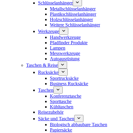
Schlüsselanhänger
Metallschlüsselanhänger
Plastikschlüsselanhänger
Holzschlüsselanhänger
Weitere Schlüsselanhänger
Werkzeuge
Handwerkzeuge
Pfadfinder Produkte
Lampen
Messwerkzeuge
Autoausrüstung
Taschen & Reise
Rucksäcke
Sportrucksäcke
Business Rucksäcke
Taschen
Konferenztasche
Sporttasche
Kühltaschen
Reisezubehör
Säcke und Taschen
Biologisch abbaubare Taschen
Papiersäcke