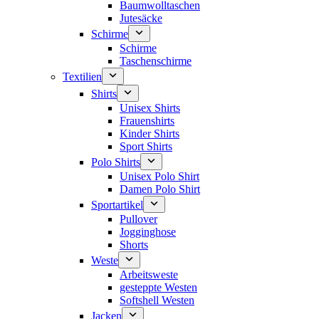
Baumwolltaschen
Jutesäcke
Schirme
Schirme
Taschenschirme
Textilien
Shirts
Unisex Shirts
Frauenshirts
Kinder Shirts
Sport Shirts
Polo Shirts
Unisex Polo Shirt
Damen Polo Shirt
Sportartikel
Pullover
Jogginghose
Shorts
Weste
Arbeitsweste
gesteppte Westen
Softshell Westen
Jacken