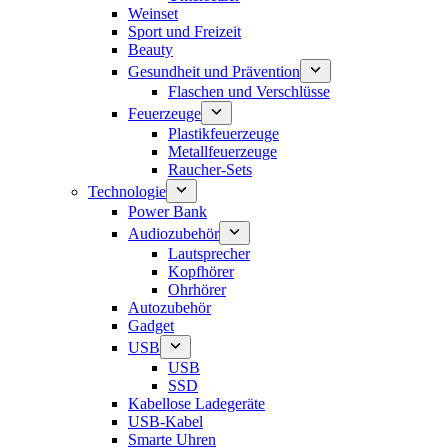
Weinset
Sport und Freizeit
Beauty
Gesundheit und Prävention
Flaschen und Verschlüsse
Feuerzeuge
Plastikfeuerzeuge
Metallfeuerzeuge
Raucher-Sets
Technologie
Power Bank
Audiozubehör
Lautsprecher
Kopfhörer
Ohrhörer
Autozubehör
Gadget
USB
USB
SSD
Kabellose Ladegeräte
USB-Kabel
Smarte Uhren