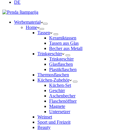
DE
Werbematerial
Home
Tassen
Keramiktassen
Tassen aus Glas
Becher aus Metall
Trinkgeschirr
Trinkgeschirr
Glasflaschen
Plastikflaschen
Thermosflaschen
Küchen-Zubehör
Küchen-Set
Geschirr
Aschenbecher
Flaschenöffner
Magnete
Untersetzer
Weinset
Sport und Freizeit
Beauty