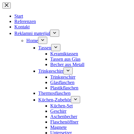
Zum
Inhalt
springen
Start
Referenzen
Kontakt
Reklamni materijal
Home
Tassen
Keramiktassen
Tassen aus Glas
Becher aus Metall
Trinkgeschirr
Trinkgeschirr
Glasflaschen
Plastikflaschen
Thermosflaschen
Küchen-Zubehör
Küchen-Set
Geschirr
Aschenbecher
Flaschenöffner
Magnete
Untersetzer