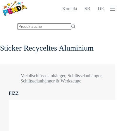
Zum
Inhalt
Kontakt
SR
DE
springen
Keine
Ergebnisse
Sticker
Recyceltes Aluminium
Metallschlüsselanhänger
,
Schlüsselanhänger
,
Schlüsselanhänger & Werkzeuge
FIZZ