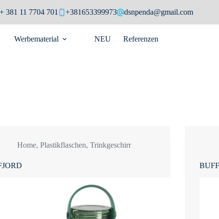
+ 381 11 7704 701
+381653399973
dsnpenda@gmail.com
Werbematerial
NEU
Referenzen
Home
,
Plastikflaschen
,
Trinkgeschirr
FJORD
BUF