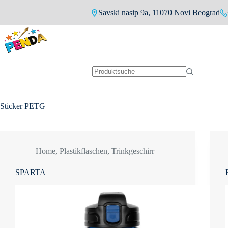
Zum
Savski nasip 9a, 11070 Novi Beograd
Inhalt
springen
Keine
Ergebnisse
Sticker
PETG
Home
,
Plastikflaschen
,
Trinkgeschirr
SPARTA