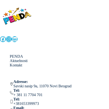
Facebook
Instagram
LinkedIn
PENDA
Aktuelnosti
Kontakt
Adresse:
Savski nasip 9a, 11070 Novi Beograd
Tel:
+ 381 11 7704 701
Tel:
+381653399973
Email: