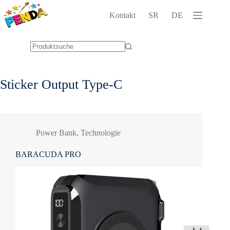
Zum
Inhalt
Kontakt
SR
DE
springen
Keine
Ergebnisse
Sticker
Output Type-C
Power Bank
,
Technologie
BARACUDA PRO