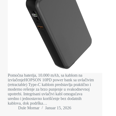
Pomoćna baterija, 10.000 mAh, sa kablom na
izvlačenjeHOPSON 10PD power bank sa uvlačivim
(retractable) Type-C kablom predstavlja praktično i
moderno rešenje za brzo punjenje u svakodnevnoj
upotrebi. Integrisani uvlačivi kabl omogućava
uredno i jednostavno korišćenje bez dodatnih
kablova, dok podrška…
Dule Mornar
Januar 15, 2026