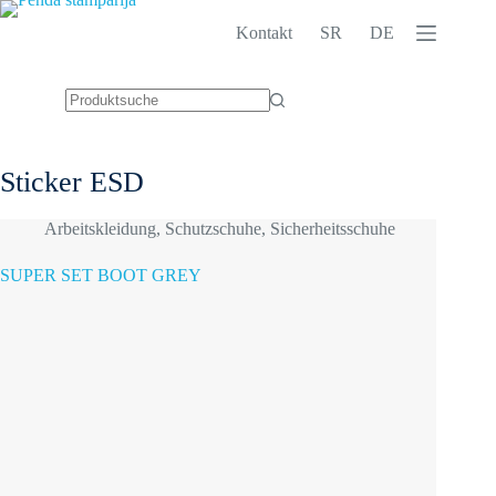
Zum
Inhalt
Kontakt
SR
DE
springen
Keine
Ergebnisse
Sticker
ESD
Arbeitskleidung
,
Schutzschuhe
,
Sicherheitsschuhe
SUPER SET BOOT GREY