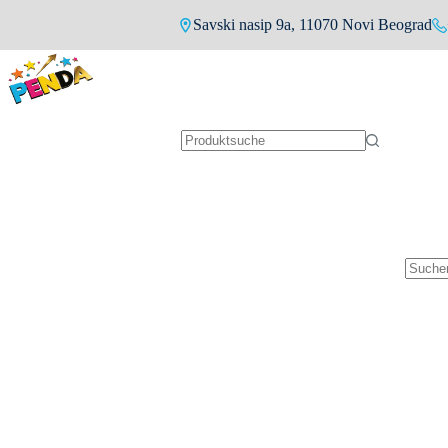
Zum
Savski nasip 9a, 11070 Novi Beograd
Inhalt
springen
Keine
Ergebnisse
Keine
Ergebn