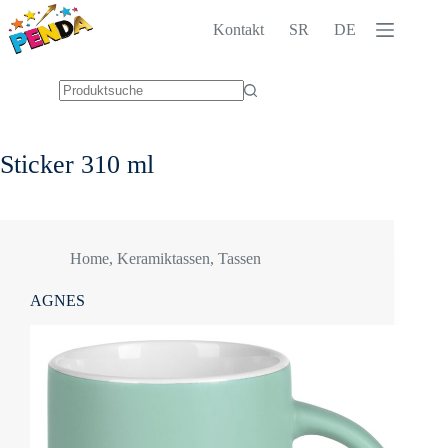
Zum
Inhalt
Kontakt
SR
DE
springen
Keine
Ergebnisse
Sticker
310 ml
Home
,
Keramiktassen
,
Tassen
AGNES