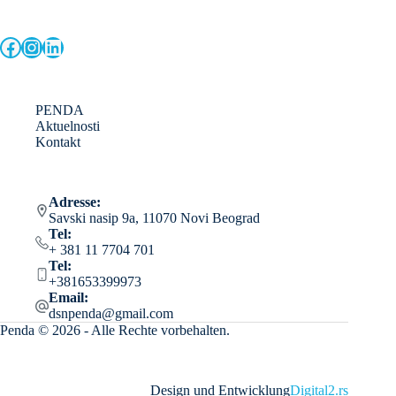
Facebook
Instagram
LinkedIn
PENDA
Aktuelnosti
Kontakt
Adresse:
Savski nasip 9a, 11070 Novi Beograd
Tel:
+ 381 11 7704 701
Tel:
+381653399973
Email:
dsnpenda@gmail.com
Penda © 2026 - Alle Rechte vorbehalten.
Design und Entwicklung
Digital2.rs