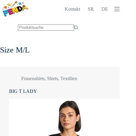
Zum
Inhalt
Kontakt
SR
DE
springen
Keine
Ergebnisse
Size
M/L
Frauenshirts
,
Shirts
,
Textilien
BIG T LADY