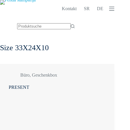
Zum
Inhalt
Kontakt
SR
DE
springen
Keine
Ergebnisse
Size
33X24X10
Büro
,
Geschenkbox
PRESENT