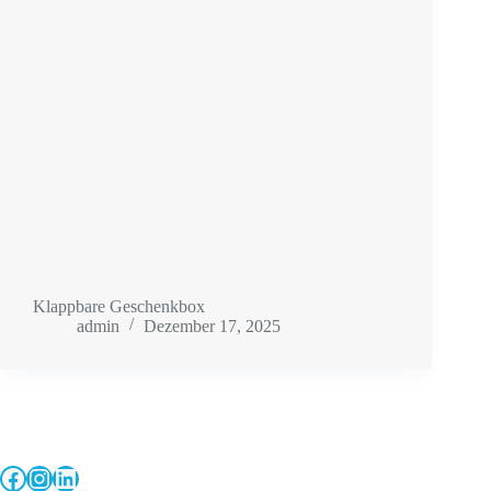
Klappbare Geschenkbox
admin
Dezember 17, 2025
Facebook
Instagram
LinkedIn