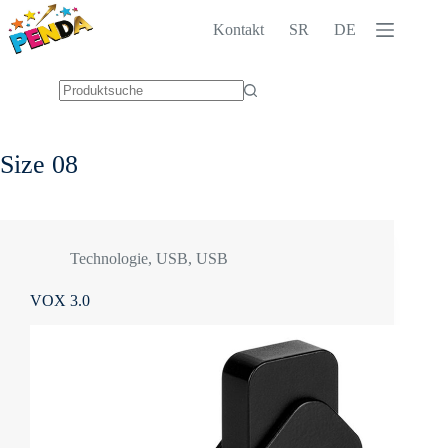
Zum
Inhalt
Kontakt
SR
DE
springen
Keine
Ergebnisse
Size
08
Technologie
,
USB
,
USB
VOX 3.0