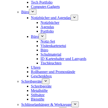
Tech Portfolio
Computer-Gadgets
Büro
Notizbücher und Agendas
Notizbücher
Agendas
Portfolio
Büro
Notiz-Set
Visitenkartenetui
Büro
Schulmaterial
ID Kartenhalter und Lanyards
Tischleuchten
Uhren
Rollbanner und Promostände
Geschenkbox
Schreibgeräte
Schreibgeräte
Metallstifte
Stiftsätze
Bleistifte
Schlüsselanhänger & Werkzeuge