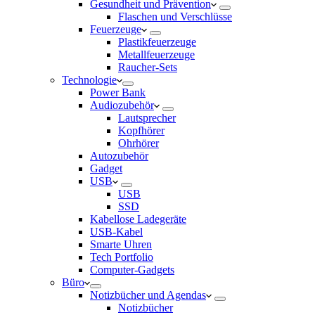
Gesundheit und Prävention
Flaschen und Verschlüsse
Feuerzeuge
Plastikfeuerzeuge
Metallfeuerzeuge
Raucher-Sets
Technologie
Power Bank
Audiozubehör
Lautsprecher
Kopfhörer
Ohrhörer
Autozubehör
Gadget
USB
USB
SSD
Kabellose Ladegeräte
USB-Kabel
Smarte Uhren
Tech Portfolio
Computer-Gadgets
Büro
Notizbücher und Agendas
Notizbücher