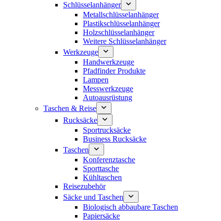
Schlüsselanhänger
Metallschlüsselanhänger
Plastikschlüsselanhänger
Holzschlüsselanhänger
Weitere Schlüsselanhänger
Werkzeuge
Handwerkzeuge
Pfadfinder Produkte
Lampen
Messwerkzeuge
Autoausrüstung
Taschen & Reise
Rucksäcke
Sportrucksäcke
Business Rucksäcke
Taschen
Konferenztasche
Sporttasche
Kühltaschen
Reisezubehör
Säcke und Taschen
Biologisch abbaubare Taschen
Papiersäcke