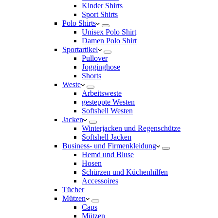
Kinder Shirts
Sport Shirts
Polo Shirts
Unisex Polo Shirt
Damen Polo Shirt
Sportartikel
Pullover
Jogginghose
Shorts
Weste
Arbeitsweste
gesteppte Westen
Softshell Westen
Jacken
Winterjacken und Regenschütze
Softshell Jacken
Business- und Firmenkleidung
Hemd und Bluse
Hosen
Schürzen und Küchenhilfen
Accessoires
Tücher
Mützen
Caps
Mützen