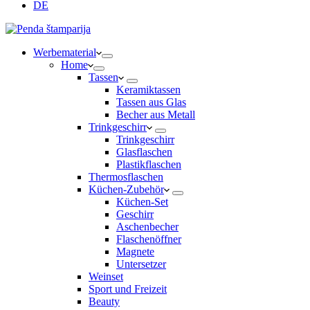
DE
Werbematerial
Home
Tassen
Keramiktassen
Tassen aus Glas
Becher aus Metall
Trinkgeschirr
Trinkgeschirr
Glasflaschen
Plastikflaschen
Thermosflaschen
Küchen-Zubehör
Küchen-Set
Geschirr
Aschenbecher
Flaschenöffner
Magnete
Untersetzer
Weinset
Sport und Freizeit
Beauty