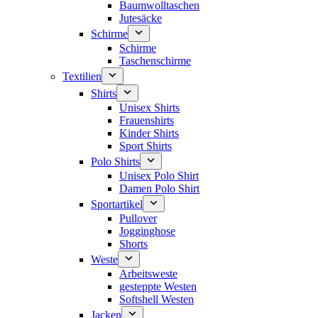
Baumwolltaschen
Jutesäcke
Schirme
Schirme
Taschenschirme
Textilien
Shirts
Unisex Shirts
Frauenshirts
Kinder Shirts
Sport Shirts
Polo Shirts
Unisex Polo Shirt
Damen Polo Shirt
Sportartikel
Pullover
Jogginghose
Shorts
Weste
Arbeitsweste
gesteppte Westen
Softshell Westen
Jacken