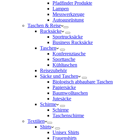
Pfadfinder Produkte
Lampen
Messwerkzeuge
Autoausrüstung
Taschen & Reise
Rucksäcke
Sportrucksäcke
Business Rucksäcke
Taschen
Konferenztasche
Sporttasche
Kühltaschen
Reisezubehör
Säcke und Taschen
Biologisch abbaubare Taschen
Papiersäcke
Baumwolltaschen
Jutesäcke
Schirme
Schirme
Taschenschirme
Textilien
Shirts
Unisex Shirts
Frauenshirts