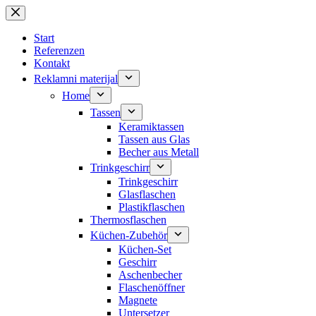
Zum
Inhalt
springen
Start
Referenzen
Kontakt
Reklamni materijal
Home
Tassen
Keramiktassen
Tassen aus Glas
Becher aus Metall
Trinkgeschirr
Trinkgeschirr
Glasflaschen
Plastikflaschen
Thermosflaschen
Küchen-Zubehör
Küchen-Set
Geschirr
Aschenbecher
Flaschenöffner
Magnete
Untersetzer