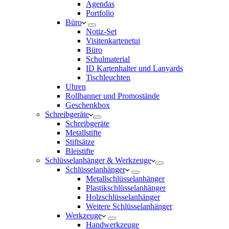
Agendas
Portfolio
Büro
Notiz-Set
Visitenkartenetui
Büro
Schulmaterial
ID Kartenhalter und Lanyards
Tischleuchten
Uhren
Rollbanner und Promostände
Geschenkbox
Schreibgeräte
Schreibgeräte
Metallstifte
Stiftsätze
Bleistifte
Schlüsselanhänger & Werkzeuge
Schlüsselanhänger
Metallschlüsselanhänger
Plastikschlüsselanhänger
Holzschlüsselanhänger
Weitere Schlüsselanhänger
Werkzeuge
Handwerkzeuge