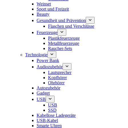
Weinset
Sport und Freizeit
Beauty
Gesundheit und Prävention
Flaschen und Verschlüsse
Feuerzeuge
Plastikfeuerzeuge
Metallfeuerzeuge
Raucher-Sets
Technologie
Power Bank
Audiozubehör
Lautsprecher
Kopfhörer
Ohrhörer
Autozubehör
Gadget
USB
USB
SSD
Kabellose Ladegeräte
USB-Kabel
Smarte Uhren