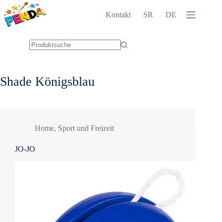
Zum
Inhalt
Kontakt
SR
DE
springen
Keine
Ergebnisse
Shade
Königsblau
Home
,
Sport und Freizeit
JO-JO